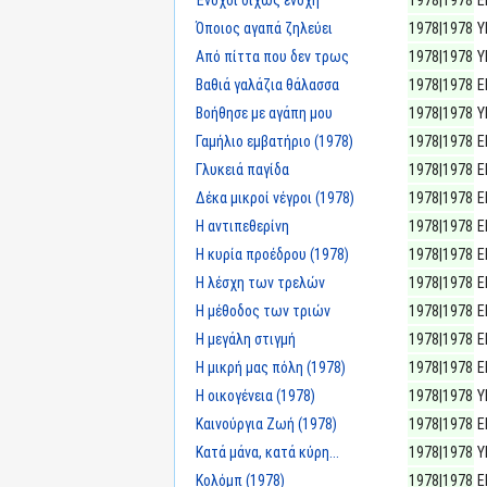
Ένοχοι δίχως ενοχή
1978|1978
Ε
Όποιος αγαπά ζηλεύει
1978|1978
Υ
Από πίττα που δεν τρως
1978|1978
Υ
Βαθιά γαλάζια θάλασσα
1978|1978
Ε
Βοήθησε με αγάπη μου
1978|1978
Υ
Γαμήλιο εμβατήριο (1978)
1978|1978
Ε
Γλυκειά παγίδα
1978|1978
Ε
Δέκα μικροί νέγροι (1978)
1978|1978
Ε
Η αντιπεθερίνη
1978|1978
Ε
Η κυρία προέδρου (1978)
1978|1978
Ε
Η λέσχη των τρελών
1978|1978
Ε
Η μέθοδος των τριών
1978|1978
Ε
Η μεγάλη στιγμή
1978|1978
Ε
Η μικρή μας πόλη (1978)
1978|1978
Ε
Η οικογένεια (1978)
1978|1978
Υ
Καινούργια Ζωή (1978)
1978|1978
Ε
Κατά μάνα, κατά κύρη...
1978|1978
Υ
Κολόμπ (1978)
1978|1978
Ε