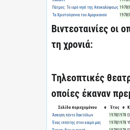
Πάτμος: Το ιερό νησί της Αποκαλύψεως
1978|
Τα Χριστούγεννα του Αμερικανού
1978|
Βιντεοταινίες οι 
τη χρονιά:
Τηλεοπτικές θεατρ
οποίες έκαναν πρεμ
Σελίδα περιεχομένου
Έτος
Κ
Άσκηση πέντε δακτύλων
1978|1978
Ε
Ένας ιππότης στον καιρό μας
1978|1978
Υ