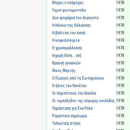
Βέγγος ο υπέροχος
1978
Γυμνό φωτομοντέλο
1978
Δυο φεγγάρια τον Αύγουστο
1978
Η Ηλικία της Θάλασσας
1978
Η βαλίτσα του παπά
1978
Η καγκελόπορτα
1978
Η χρυσομαλλούσα
1978
Ισχυρή δόση... σεξ
1978
Κραυγή γυναικών
1978
Νίκος Μερτής
1978
Ο Γιώργος από τα Σωτηριάνικα
1978
Ο ήλιος του θανάτου
1978
Οι περιπέτειες του Νικόλα
1978
Οι τεμπέληδες της εύφορης κοιλάδας
1978
Παράσταση για Ένα Ρόλο
1978
Ρομαντικό σημείωμα
1978
Τελευταία πτήση
1978