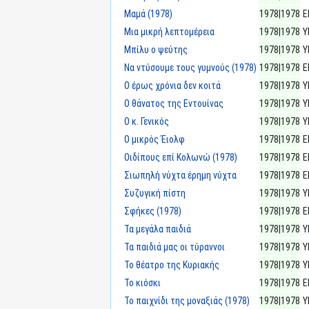
Μαμά (1978)
1978|1978
Ε
Μια μικρή λεπτομέρεια
1978|1978
Υ
Μπίλυ ο ψεύτης
1978|1978
Υ
Να ντύσουμε τους γυμνούς (1978)
1978|1978
Ε
Ο έρως χρόνια δεν κοιτά
1978|1978
Υ
Ο θάνατος της Εντουίνας
1978|1978
Υ
Ο κ. Γενικός
1978|1978
Υ
Ο μικρός Έιολφ
1978|1978
Ε
Οιδίπους επί Κολωνώ (1978)
1978|1978
Ε
Σιωπηλή νύχτα έρημη νύχτα
1978|1978
Ε
Συζυγική πίστη
1978|1978
Υ
Σφήκες (1978)
1978|1978
Ε
Τα μεγάλα παιδιά
1978|1978
Υ
Τα παιδιά μας οι τύραννοι
1978|1978
Υ
Το θέατρο της Κυριακής
1978|1978
Υ
Το κιόσκι
1978|1978
Ε
Το παιχνίδι της μοναξιάς (1978)
1978|1978
Υ