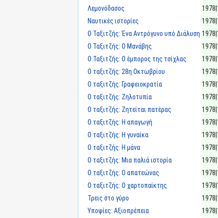
Λεμονόδασος
1978|
Ναυτικές ιστορίες
1978|
Ο Ταξιτζής: Ένα Αντρόγυνο υπό Διάλυση
1978|
Ο Ταξιτζής: Ο Μανάβης
1978|
Ο Ταξιτζής: Ο έμπορος της τσίχλας
1978|
Ο ταξιτζής: 28η Οκτωβρίου
1978|
Ο ταξιτζής: Γραφειοκρατία
1978|
Ο ταξιτζής: Ζηλοτυπία
1978|
Ο ταξιτζής: Ζητείται πατέρας
1978|
Ο ταξιτζής: Η απαγωγή
1978|
Ο ταξιτζής: Η γυναίκα
1978|
Ο ταξιτζής: Η μάνα
1978|
Ο ταξιτζής: Μια παλιά ιστορία
1978|
Ο ταξιτζής: Ο απατεώνας
1978|
Ο ταξιτζής: Ο χαρτοπαίκτης
1978|
Τρεις στο γύρο
1978|
Υποψίες: Αξιοπρέπεια
1978|