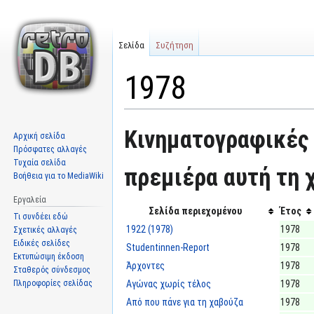
Σελίδα
Συζήτηση
1978
Μετάβαση
Πήδηση
Κινηματογραφικές 
Αρχική σελίδα
στην
στην
Πρόσφατες αλλαγές
πλοήγηση
αναζήτηση
Τυχαία σελίδα
πρεμιέρα αυτή τη χ
Βοήθεια για το MediaWiki
Εργαλεία
Σελίδα περιεχομένου
Έτος
Τι συνδέει εδώ
1922 (1978)
1978
Σχετικές αλλαγές
Ειδικές σελίδες
Studentinnen-Report
1978
Εκτυπώσιμη έκδοση
Άρχοντες
1978
Σταθερός σύνδεσμος
Πληροφορίες σελίδας
Αγώνας χωρίς τέλος
1978
Από που πάνε για τη χαβούζα
1978