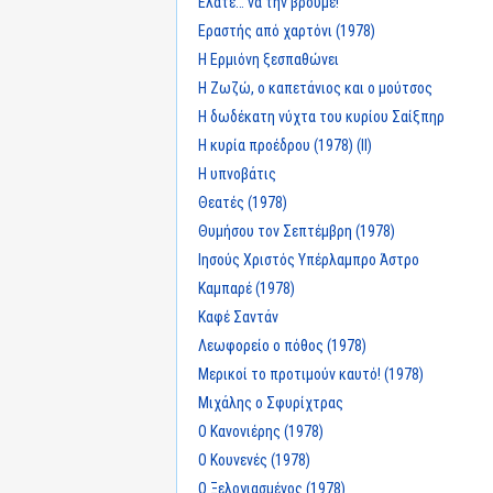
Ελάτε… να την βρούμε!
Εραστής από χαρτόνι (1978)
Η Ερμιόνη ξεσπαθώνει
Η Ζωζώ, ο καπετάνιος και ο μούτσος
Η δωδέκατη νύχτα του κυρίου Σαίξπηρ
Η κυρία προέδρου (1978) (II)
Η υπνοβάτις
Θεατές (1978)
Θυμήσου τον Σεπτέμβρη (1978)
Ιησούς Χριστός Υπέρλαμπρο Άστρο
Καμπαρέ (1978)
Καφέ Σαντάν
Λεωφορείο ο πόθος (1978)
Μερικοί το προτιμούν καυτό! (1978)
Μιχάλης ο Σφυρίχτρας
Ο Κανονιέρης (1978)
Ο Κουνενές (1978)
Ο Ξελογιασμένος (1978)