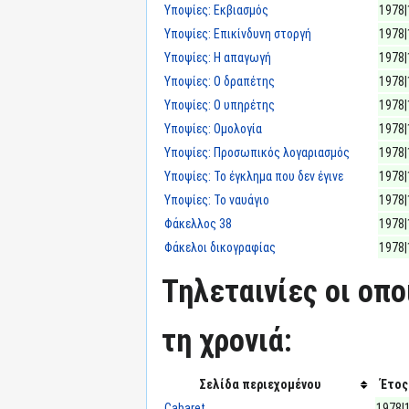
Υποψίες: Εκβιασμός
1978|
Υποψίες: Επικίνδυνη στοργή
1978|
Υποψίες: Η απαγωγή
1978|
Υποψίες: Ο δραπέτης
1978|
Υποψίες: Ο υπηρέτης
1978|
Υποψίες: Ομολογία
1978|
Υποψίες: Προσωπικός λογαριασμός
1978|
Υποψίες: Το έγκλημα που δεν έγινε
1978|
Υποψίες: Το ναυάγιο
1978|
Φάκελλος 38
1978|
Φάκελοι δικογραφίας
1978|
Τηλεταινίες οι οπ
τη χρονιά:
Σελίδα περιεχομένου
Έτος
Cabaret
1978|