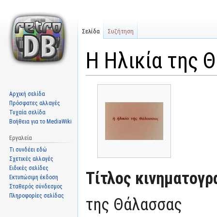
Σελίδα
Συζήτηση
Η Ηλικία της 
Μετάβαση
Πήδηση
Αρχική σελίδα
στην
στην
Πρόσφατες αλλαγές
πλοήγηση
αναζήτηση
Τυχαία σελίδα
Βοήθεια για το MediaWiki
Εργαλεία
Τι συνδέει εδώ
Σχετικές αλλαγές
Ειδικές σελίδες
Τίτλος κινηματογρ
Εκτυπώσιμη έκδοση
Σταθερός σύνδεσμος
Πληροφορίες σελίδας
της Θάλασσας