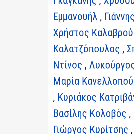
Γκαγκάνης
,
Χρυσού
Εμμανουήλ
,
Γιάννη
Χρήστος Καλαβρού
Καλατζόπουλος
,
Σ
Ντίνος
,
Λυκούργος
Μαρία Κανελλοπού
,
Κυριάκος Κατριβά
Βασίλης Κολοβός
,
Γιώργος Κυρίτσης