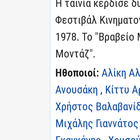
Η ταινία κέρδισε δ
Φεστιβάλ Κινηματο
1978. Το "Βραβείο 
Μοντάζ".
Ηθοποιοί:
Αλίκη Α
Ανουσάκη
,
Κίττυ Α
Χρήστος Βαλαβανί
Μιχάλης Γιαννάτος