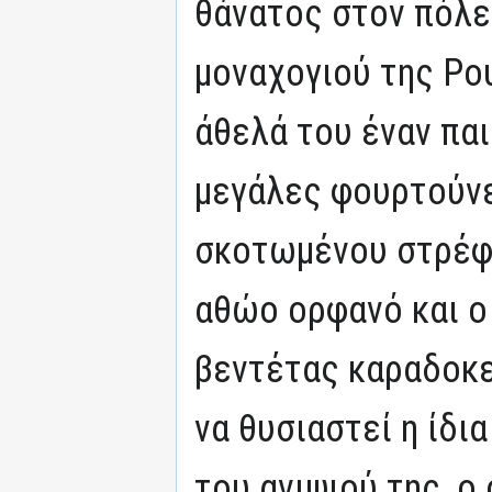
θάνατος στον πόλ
μοναχογιού της Ρο
άθελά του έναν παι
μεγάλες φουρτούνε
σκοτωμένου στρέφ
αθώο ορφανό και ο
βεντέτας καραδοκε
να θυσιαστεί η ίδι
του ανιψιού της, ο