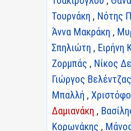
Τσακίρογλου
,
Θανά
Τουρνάκη
,
Νότης Π
Άννα Μακράκη
,
Μυ
Σπηλιώτη
,
Ειρήνη 
Ζορμπάς
,
Νίκος Δε
Γιώργος Βελέντζα
Μπαλλή
,
Χριστόφο
Δαμιανάκη
,
Βασίλη
Κορωνάκης
,
Μάνος