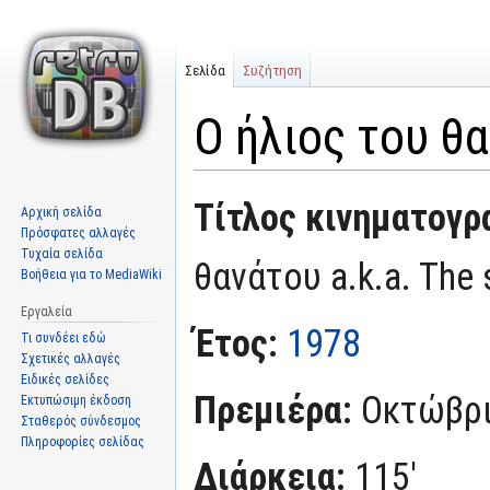
Σελίδα
Συζήτηση
Ο ήλιος του θ
Μετάβαση
Πήδηση
Τίτλος κινηματογρ
Αρχική σελίδα
στην
στην
Πρόσφατες αλλαγές
πλοήγηση
αναζήτηση
Τυχαία σελίδα
θανάτου a.k.a. The 
Βοήθεια για το MediaWiki
Εργαλεία
Έτος:
1978
Τι συνδέει εδώ
Σχετικές αλλαγές
Ειδικές σελίδες
Πρεμιέρα:
Οκτώβρι
Εκτυπώσιμη έκδοση
Σταθερός σύνδεσμος
Πληροφορίες σελίδας
Διάρκεια:
115'