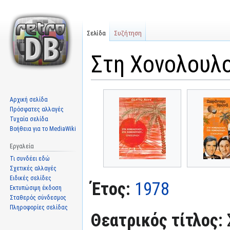
Σελίδα
Συζήτηση
Στη Χονολουλο
Μετάβαση
Πήδηση
Αρχική σελίδα
στην
στην
Πρόσφατες αλλαγές
πλοήγηση
αναζήτηση
Τυχαία σελίδα
Βοήθεια για το MediaWiki
Εργαλεία
Τι συνδέει εδώ
Σχετικές αλλαγές
Ειδικές σελίδες
Έτος:
1978
Εκτυπώσιμη έκδοση
Σταθερός σύνδεσμος
Πληροφορίες σελίδας
Θεατρικός τίτλος: