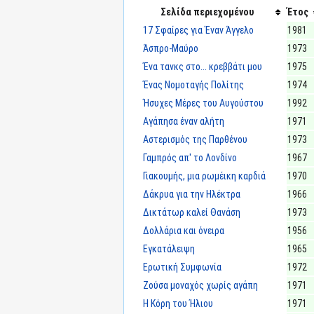
Σελίδα περιεχομένου
Έτος
17 Σφαίρες για Έναν Άγγελο
1981
Άσπρο-Μαύρο
1973
Ένα τανκς στο... κρεββάτι μου
1975
Ένας Νομοταγής Πολίτης
1974
Ήσυχες Μέρες του Αυγούστου
1992
Αγάπησα έναν αλήτη
1971
Αστερισμός της Παρθένου
1973
Γαμπρός απ' το Λονδίνο
1967
Γιακουμής, μια ρωμέικη καρδιά
1970
Δάκρυα για την Ηλέκτρα
1966
Δικτάτωρ καλεί Θανάση
1973
Δολλάρια και όνειρα
1956
Εγκατάλειψη
1965
Ερωτική Συμφωνία
1972
Ζούσα μοναχός χωρίς αγάπη
1971
Η Κόρη του Ήλιου
1971