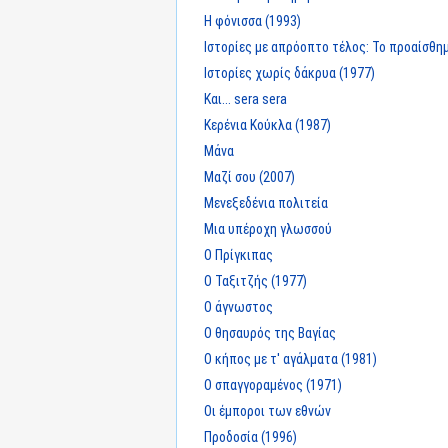
Η φόνισσα (1993)
Ιστορίες με απρόοπτο τέλος: Το προαίσθη
Ιστορίες χωρίς δάκρυα (1977)
Και... sera sera
Κερένια Κούκλα (1987)
Μάνα
Μαζί σου (2007)
Μενεξεδένια πολιτεία
Μια υπέροχη γλωσσού
Ο Πρίγκιπας
Ο Ταξιτζής (1977)
Ο άγνωστος
Ο θησαυρός της Βαγίας
Ο κήπος με τ' αγάλματα (1981)
Ο σπαγγοραμένος (1971)
Οι έμποροι των εθνών
Προδοσία (1996)