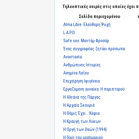
Τηλεοπτικές σειρές στις οποίες έχει π
Σελίδα περιεχομένου
Alma Libre: Ελεύθερη Ψυχή
L.A.P.D.
Safe sex: Μαντάμ Φροσάρ
Ένας συγγραφέας ζητάει πρόσωπα
Αναστασία
Ανθρώπινες Ιστορίες
Ασημίνα Λαΐου
Επιχείρηση Ιφιγένεια
Εργαζόμενη γυναίκα: Η περιπτερού
Η Αλτάνα της Πάργας
Η Αρχαία Σκουριά
Η Θέμις Έχει... Κέφια
Η Κραυγή των Λύκων
Η Οργή των Θεών (1994)
Η δίκη του μεσημεριού