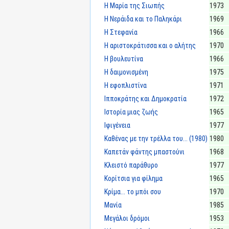
Η Μαρία της Σιωπής
1973
Η Νεράιδα και το Παληκάρι
1969
Η Στεφανία
1966
Η αριστοκράτισσα και ο αλήτης
1970
Η βουλευτίνα
1966
Η δαιμονισμένη
1975
Η εφοπλιστίνα
1971
Ιπποκράτης και Δημοκρατία
1972
Ιστορία μιας ζωής
1965
Ιφιγένεια
1977
Καθένας με την τρέλλα του... (1980)
1980
Καπετάν φάντης μπαστούνι
1968
Κλειστό παράθυρο
1977
Κορίτσια για φίλημα
1965
Κρίμα... το μπόι σου
1970
Μανία
1985
Μεγάλοι δρόμοι
1953