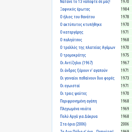
Νάτανε το 13 νάπεφτε σε μας!
1970
Ξαφνικός έρωτας
1984
Ο ήλιος του θανάτου
1978
Ο ακτύπυτος κτυπήθηκε
1970
Ο κατεργάρης
1971
Ο παληάτσος
1968
Ο τρελλός της πλατείας Αγάμων
1970
Ο τρομοκράτης
1975
Οι Αντίζηλοι (1967)
1967
Οι άνδρες ξέρουν ν' αγαπούν
1971
Οι γενναίοι πεθαίνουν δυο φορές
1973
Οι εγωισταί
1971
Οι τρεις ψεύτες
1970
Περιφρονημένη αγάπη
1968
Πληγωμένα νειάτα
1969
Πολύ Αργά για Δάκρυα
1968
Στα όρια (2006)
2006
Τα Δυο Πόδια σ' ένα... Παπούτσι!
1969