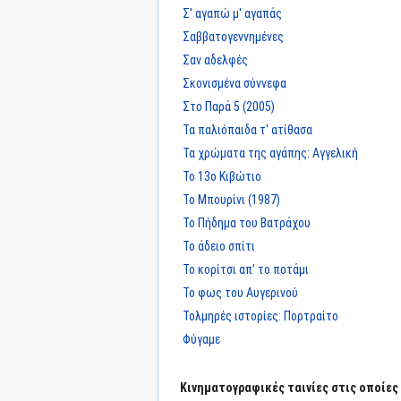
Σ' αγαπώ μ' αγαπάς
Σαββατογεννημένες
Σαν αδελφές
Σκονισμένα σύννεφα
Στο Παρά 5 (2005)
Τα παλιόπαιδα τ' ατίθασα
Τα χρώματα της αγάπης: Αγγελική
Το 13ο Κιβώτιο
Το Μπουρίνι (1987)
Το Πήδημα του Βατράχου
Το άδειο σπίτι
Το κορίτσι απ' το ποτάμι
Το φως του Αυγερινού
Τολμηρές ιστορίες: Πορτραίτο
Φύγαμε
Κινηματογραφικές ταινίες στις οποίες 