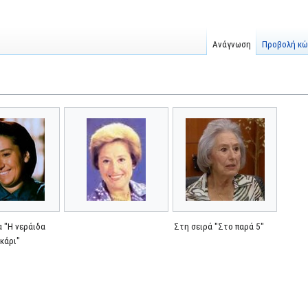
Ανάγνωση
Προβολή κώ
α "Η νεράιδα
Στη σειρά "Στο παρά 5"
ηκάρι"
3