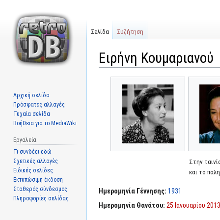
Σελίδα
Συζήτηση
Ειρήνη Κουμαριανού
Μετάβαση
Πήδηση
στην
στην
Αρχική σελίδα
πλοήγηση
αναζήτηση
Πρόσφατες αλλαγές
Τυχαία σελίδα
Βοήθεια για το MediaWiki
Εργαλεία
Τι συνδέει εδώ
Σχετικές αλλαγές
Στην ταινί
Ειδικές σελίδες
και το παλ
Εκτυπώσιμη έκδοση
Σταθερός σύνδεσμος
Ημερομηνία Γέννησης:
1931
Πληροφορίες σελίδας
Ημερομηνία Θανάτου:
25 Ιανουαρίου 201