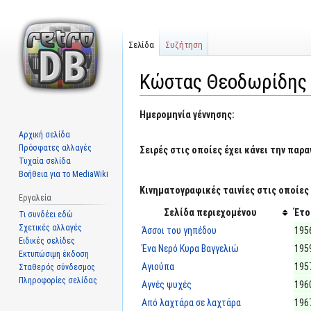
Σελίδα
Συζήτηση
Κώστας Θεοδωρίδης
Μετάβαση
Πήδηση
Ημερομηνία γέννησης:
στην
στην
Αρχική σελίδα
πλοήγηση
αναζήτηση
Πρόσφατες αλλαγές
Σειρές στις οποίες έχει κάνει την παρα
Τυχαία σελίδα
Βοήθεια για το MediaWiki
Κινηματογραφικές ταινίες στις οποίες 
Εργαλεία
Σελίδα περιεχομένου
Έτο
Τι συνδέει εδώ
Σχετικές αλλαγές
Άσσοι του γηπέδου
195
Ειδικές σελίδες
Ένα Νερό Κυρα Βαγγελιώ
195
Εκτυπώσιμη έκδοση
Αγιούπα
195
Σταθερός σύνδεσμος
Πληροφορίες σελίδας
Αγνές ψυχές
196
Από λαχτάρα σε λαχτάρα
196