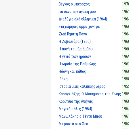
Βέγγος ο υπέροχος
197
Για σένα την αγάπη μου
196
Διαζύγιο αλά ελληνικά (1964)
196
Επιχείρησις όρμα χοντρέ
196
Ζωή Γεμάτη Πόνο
196
Η Ζαβολιάρα (1960)
196
Η αυγή του θριάμβου
196
Η γενιά των ηρώων
196
Η ωραία της Ρούμελης
196
Ηδονή και πάθος
196
Ιθάκη
195
Ιστορία μιας κάλπικης λίρας
195
Καραγκιόζης: Ο Αδικημένος της Ζωής
195
Κορίτσια της Αθήνας
196
Μαγική πόλις (1954)
195
Μανωλάκης ο Τέντυ Μπόυ
196
Μπροστά στο Θεό
195