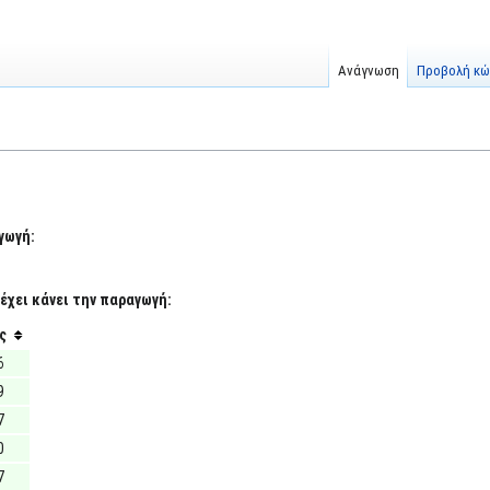
Ανάγνωση
Προβολή κώ
γωγή:
έχει κάνει την παραγωγή:
ς
6
9
7
0
7