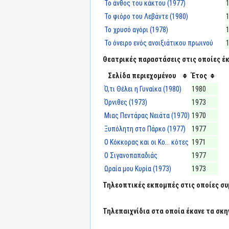
Το άνθος του κάκτου (1977)
Το φιόρο του Λεβάντε (1980)
Το χρυσό αγόρι (1978)
Το όνειρο ενός ανοιξιάτικου πρωινού
Θεατρικές παραστάσεις στις οποίες έκ
Σελίδα περιεχομένου
Έτος
Ό,τι Θέλει η Γυναίκα (1980)
1980
Όρνιθες (1973)
1973
Μιας Πεντάρας Νειάτα (1970)
1970
Ξυπόλητη στο Πάρκο (1977)
1977
Ο Κόκκορας και οι Κο... κότες
1971
Ο Σιγανοπαπαδιάς
1977
Ωραία μου Κυρία (1973)
1973
Τηλεοπτικές εκπομπές στις οποίες συμ
Τηλεπαιχνίδια στα οποία έκανε τα σκη