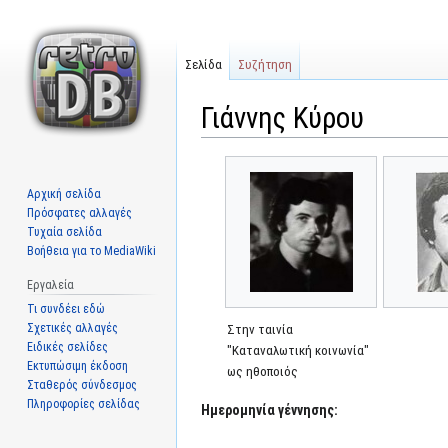
Σελίδα
Συζήτηση
Γιάννης Κύρου
Μετάβαση
Πήδηση
στην
στην
Αρχική σελίδα
πλοήγηση
αναζήτηση
Πρόσφατες αλλαγές
Τυχαία σελίδα
Βοήθεια για το MediaWiki
Εργαλεία
Τι συνδέει εδώ
Σχετικές αλλαγές
Στην ταινία
Ειδικές σελίδες
"Καταναλωτική κοινωνία"
Εκτυπώσιμη έκδοση
ως ηθοποιός
Σταθερός σύνδεσμος
Πληροφορίες σελίδας
Ημερομηνία γέννησης: