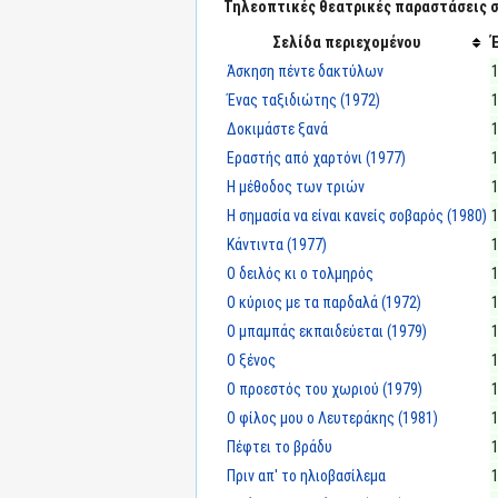
Τηλεοπτικές θεατρικές παραστάσεις στ
Σελίδα περιεχομένου
Άσκηση πέντε δακτύλων
Ένας ταξιδιώτης (1972)
Δοκιμάστε ξανά
Εραστής από χαρτόνι (1977)
Η μέθοδος των τριών
Η σημασία να είναι κανείς σοβαρός (1980)
Κάντιντα (1977)
Ο δειλός κι ο τολμηρός
Ο κύριος με τα παρδαλά (1972)
Ο μπαμπάς εκπαιδεύεται (1979)
Ο ξένος
Ο προεστός του χωριού (1979)
Ο φίλος μου ο Λευτεράκης (1981)
Πέφτει το βράδυ
Πριν απ' το ηλιοβασίλεμα