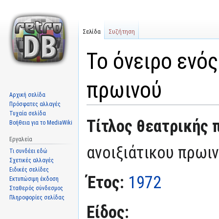
Σελίδα
Συζήτηση
Το όνειρο ενός
πρωινού
Αρχική σελίδα
Πρόσφατες αλλαγές
Τυχαία σελίδα
Μετάβαση
Πήδηση
Τίτλος θεατρικής 
Βοήθεια για το MediaWiki
στην
στην
πλοήγηση
αναζήτηση
Εργαλεία
ανοιξιάτικου πρωι
Τι συνδέει εδώ
Σχετικές αλλαγές
Ειδικές σελίδες
Έτος:
1972
Εκτυπώσιμη έκδοση
Σταθερός σύνδεσμος
Πληροφορίες σελίδας
Είδος: