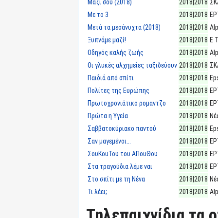
Μαζί σου (2018)
2018|2018
ΣΚ
Με το 3
2018|2018
ΕΡ
Μετά τα μεσάνυχτα (2018)
2018|2018
Al
Ξυπνάμε μαζί!
2018|2018
E 
Οδηγός καλής ζωής
2018|2018
Al
Οι γλυκές αλχημείες ταξιδεύουν
2018|2018
ΣΚ
Παιδιά από σπίτι
2018|2018
Eps
Πολίτες της Ευρώπης
2018|2018
ΕΡ
Πρωτοχρονιάτικο ρομαντζο
2018|2018
ΕΡ
Πρώτα η Υγεία
2018|2018
Νέ
Σαββατοκύριακο παντού
2018|2018
Eps
Σαν μαγεμένοι...
2018|2018
ΕΡ
ΣουΚουΤου του ΑΠουΘου
2018|2018
ΕΡ
Στα τραγούδια λέμε ναι
2018|2018
ΕΡ
Στο σπίτι με τη Νένα
2018|2018
Νέ
Τι λέει;
2018|2018
Al
Τηλεπαιχνίδια τα 