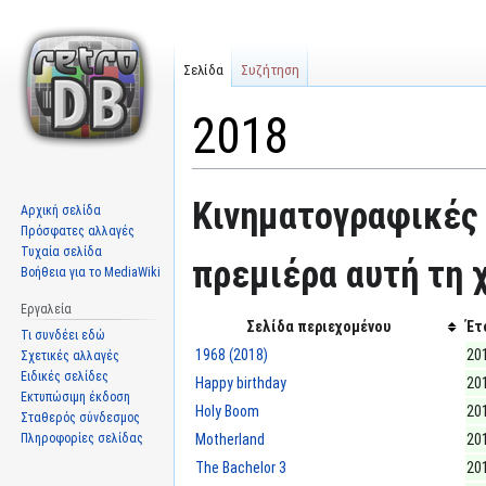
Σελίδα
Συζήτηση
2018
Μετάβαση
Πήδηση
Κινηματογραφικές 
Αρχική σελίδα
στην
στην
Πρόσφατες αλλαγές
πλοήγηση
αναζήτηση
Τυχαία σελίδα
πρεμιέρα αυτή τη χ
Βοήθεια για το MediaWiki
Εργαλεία
Σελίδα περιεχομένου
Έτ
Τι συνδέει εδώ
1968 (2018)
20
Σχετικές αλλαγές
Ειδικές σελίδες
Happy birthday
20
Εκτυπώσιμη έκδοση
Holy Boom
20
Σταθερός σύνδεσμος
Πληροφορίες σελίδας
Motherland
20
The Bachelor 3
20