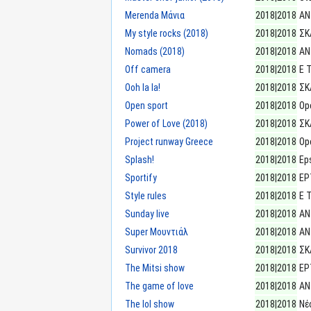
Merenda Μάνια
2018|2018
ΑΝ
My style rocks (2018)
2018|2018
ΣΚ
Nomads (2018)
2018|2018
ΑΝ
Off camera
2018|2018
E 
Ooh la la!
2018|2018
ΣΚ
Open sport
2018|2018
Op
Power of Love (2018)
2018|2018
ΣΚ
Project runway Greece
2018|2018
Op
Splash!
2018|2018
Eps
Sportify
2018|2018
ΕΡ
Style rules
2018|2018
E 
Sunday live
2018|2018
ΑΝ
Super Μουντιάλ
2018|2018
ΑΝ
Survivor 2018
2018|2018
ΣΚ
The Mitsi show
2018|2018
ΕΡ
The game of love
2018|2018
ΑΝ
The lol show
2018|2018
Νέ