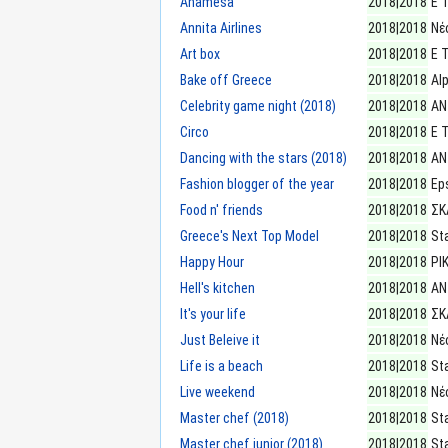
Anamesa
2018|2018
E 
Annita Airlines
2018|2018
Νέ
Art box
2018|2018
E 
Bake off Greece
2018|2018
Al
Celebrity game night (2018)
2018|2018
ΑΝ
Circo
2018|2018
E 
Dancing with the stars (2018)
2018|2018
ΑΝ
Fashion blogger of the year
2018|2018
Eps
Food n' friends
2018|2018
ΣΚ
Greece's Next Top Model
2018|2018
St
Happy Hour
2018|2018
ΡΙ
Hell's kitchen
2018|2018
ΑΝ
It's your life
2018|2018
ΣΚ
Just Beleive it
2018|2018
Νέ
Life is a beach
2018|2018
St
Live weekend
2018|2018
Νέ
Master chef (2018)
2018|2018
St
Master chef junior (2018)
2018|2018
St