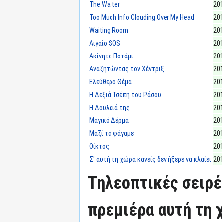
The Waiter
20
Too Much Info Clouding Over My Head
20
Waiting Room
20
Αιγαίο SOS
20
Ακίνητο Ποτάμι
20
Αναζητώντας τον Χέντριξ
20
Ελεύθερο Θέμα
20
Η Δεξιά Τσέπη του Ράσου
20
Η Δουλειά της
20
Μαγικό Δέρμα
20
Μαζί τα φάγαμε
20
Οίκτος
20
Σ' αυτή τη χώρα κανείς δεν ήξερε να κλαίει
20
Τηλεοπτικές σειρέ
πρεμιέρα αυτή τη χ