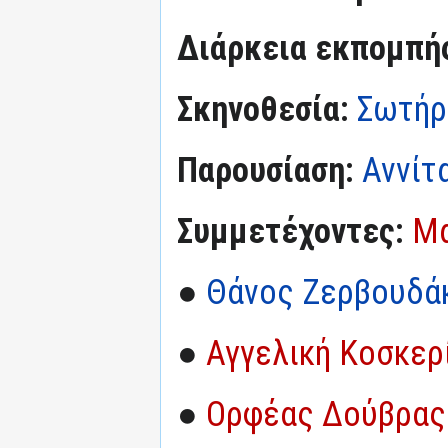
Διάρκεια εκπομπή
Σκηνοθεσία:
Σωτήρη
Παρουσίαση:
Αννίτ
Συμμετέχοντες:
Μα
●
Θάνος Ζερβουδά
●
Αγγελική Κοσκερ
●
Ορφέας Δούβρας