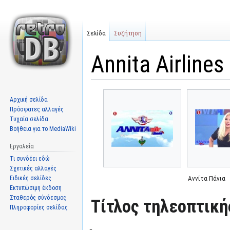
Σελίδα
Συζήτηση
Annita Airlines
Μετάβαση
Πήδηση
Αρχική σελίδα
στην
στην
Πρόσφατες αλλαγές
πλοήγηση
αναζήτηση
Τυχαία σελίδα
Βοήθεια για το MediaWiki
Εργαλεία
Τι συνδέει εδώ
Σχετικές αλλαγές
Ειδικές σελίδες
Αννίτα Πάνια
Εκτυπώσιμη έκδοση
Σταθερός σύνδεσμος
Τίτλος τηλεοπτική
Πληροφορίες σελίδας