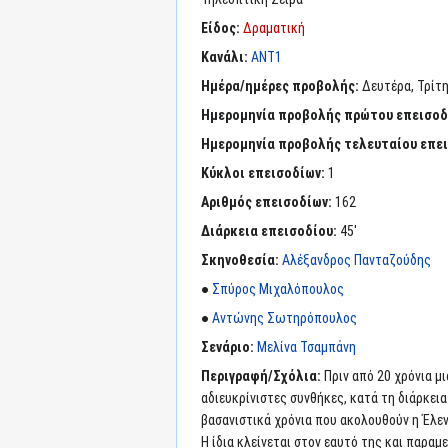
Είδος:
Δραματική
Κανάλι:
ΑΝΤ1
Ημέρα/ημέρες προβολής:
Δευτέρα, Τρίτ
Ημερομηνία προβολής πρώτου επεισοδ
Ημερομηνία προβολής τελευταίου επε
Κύκλοι επεισοδίων:
1
Αριθμός επεισοδίων:
162
Διάρκεια επεισοδίου:
45'
Σκηνοθεσία:
Αλέξανδρος Πανταζούδης
●
Σπύρος Μιχαλόπουλος
●
Αντώνης Σωτηρόπουλος
Σενάριο:
Μελίνα Τσαμπάνη
Περιγραφή/Σχόλια:
Πριν από 20 χρόνια μ
αδιευκρίνιστες συνθήκες, κατά τη διάρκει
βασανιστικά χρόνια που ακολουθούν η Έλενα 
Η ίδια κλείνεται στον εαυτό της και παραμ