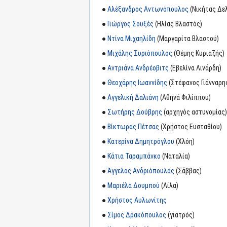
●
Αλέξανδρος Αντωνόπουλος
(Νικήτας Δελ
●
Γιώργος Σουξές
(Ηλίας Βλαστός)
●
Ντίνα Μιχαηλίδη
(Μαργαρίτα Βλαστού)
●
Μιχάλης Συριόπουλος
(Θέμης Κυριαζής)
●
Αντριάνα Ανδρέοβιτς
(Εβελίνα Λινάρδη)
●
Θεοχάρης Ιωαννίδης
(Στέφανος Γιάνναρη
●
Αγγελική Δαλιάνη
(Αθηνά Φιλίππου)
●
Σωτήρης Δούβρης
(αρχηγός αστυνομίας)
●
Βίκτωρας Πέτσας
(Χρήστος Ευσταθίου)
●
Κατερίνα Δημητρόγλου
(Χλόη)
●
Κάτια Ταραμπάνκο
(Ναταλία)
●
Άγγελος Ανδριόπουλος
(Σάββας)
●
Μαριέλα Δουμπού
(Λίλα)
●
Χρήστος Αυλωνίτης
●
Σίμος Δρακόπουλος
(γιατρός)