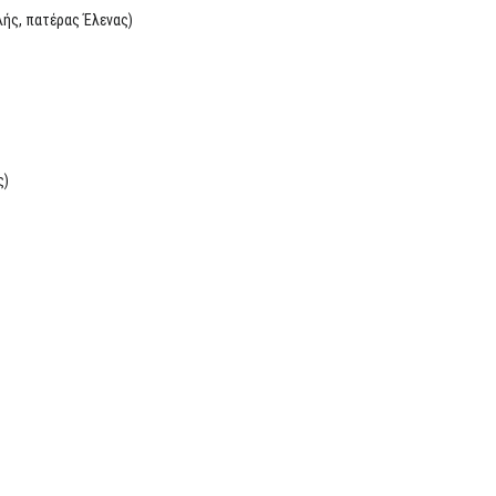
ής, πατέρας Έλενας)
ς)