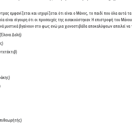
άντρας εμφανίζεται και ισχυρίζεται ότι είναι ο Μάνος, το παιδί που όλα αυτά τ
οία είναι σίγουρη ότι οι προσευχές της εισακούστηκαν. Η επιστροφή του Μάνου 
ά μυστικά βγαίνουν στο φως ενώ μια χιονοστιβάδα αποκαλύψεων απειλεί να το
(Έλενα Δελή)
ς)
ντετέκτιβ)
ράκης)
)
επιθεωρήτής)