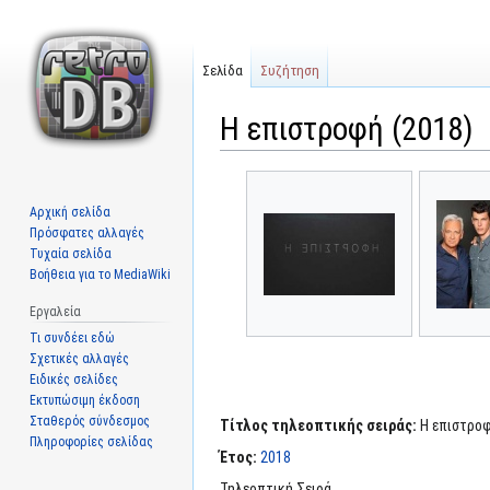
Σελίδα
Συζήτηση
Η επιστροφή (2018)
Μετάβαση
Πήδηση
στην
στην
Αρχική σελίδα
πλοήγηση
αναζήτηση
Πρόσφατες αλλαγές
Τυχαία σελίδα
Βοήθεια για το MediaWiki
Εργαλεία
Τι συνδέει εδώ
Σχετικές αλλαγές
Ειδικές σελίδες
Εκτυπώσιμη έκδοση
Σταθερός σύνδεσμος
Τίτλος τηλεοπτικής σειράς:
Η επιστροφ
Πληροφορίες σελίδας
Έτος:
2018
Τηλεοπτική Σειρά