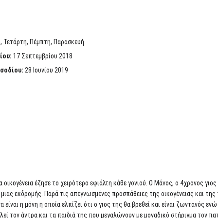
η, Τετάρτη, Πέμπτη, Παρασκευή
ίου:
17 Σεπτεμβρίου 2018
ισοδίου:
28 Ιουνίου 2019
ια οικογένεια έζησε το χειρότερο εφιάλτη κάθε γονιού. Ο Μάνος, ο 4χρονος γι
α μιας εκδρομής. Παρά τις απεγνωσμένες προσπάθειες της οικογένειας και της 
είναι η μόνη η οποία ελπίζει ότι ο γιος της θα βρεθεί και είναι ζωντανός ενώ 
ελεί τον άντρα και τα παιδιά της που μεγαλώνουν με μοναδικό στήριγμα τον π