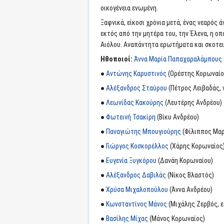
οικογένεια ενωμένη.
Ξαφνικά, είκοσι χρόνια μετά, ένας νεαρός 
εκτός από την μητέρα του, την Έλενα, η οπ
Αιόλου. Αναπάντητα ερωτήματα και σκοτειν
Ηθοποιοί:
Άννα Μαρία Παπαχαραλάμπους
●
Αντώνης Καρυστινός
(Ορέστης Κορωναίο
●
Αλέξανδρος Σταύρου
(Πέτρος Λειβαδάς, 
●
Λεωνίδας Κακούρης
(Λευτέρης Ανδρέου)
●
Φωτεινή Τσακίρη
(Βίκυ Ανδρέου)
●
Παναγιώτης Μπουγιούρης
(Φίλιππος Μα
●
Γιώργος Κοσκορέλλος
(Χάρης Κορωναίος
●
Ευγενία Ξυγκόρου
(Δανάη Κορωναίου)
●
Αλέξανδρος Δαβιλάς
(Νίκος Βλαστός)
●
Χρύσα Μιχαλοπούλου
(Άννα Ανδρέου)
●
Κωνσταντίνος Μάνος
(Μιχάλης Ζερβός, 
●
Βασίλης Μίχας
(Μάνος Κορωναίος)