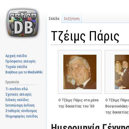
Σελίδα
Συζήτηση
Τζέιμς Πάρις
Μετάβαση
Πήδηση
Αρχική σελίδα
στην
στην
Πρόσφατες αλλαγές
πλοήγηση
αναζήτηση
Τυχαία σελίδα
Βοήθεια για το MediaWiki
Εργαλεία
Τι συνδέει εδώ
Σχετικές αλλαγές
Ειδικές σελίδες
Ο Τζέιμς Πάρις στα μέσα
Ο Τζέιμς Πάρις
Εκτυπώσιμη έκδοση
της δεκαετίας του '60
Βουγιουκλάκη 
Σταθερός σύνδεσμος
της δεκαετίας
Πληροφορίες σελίδας
Ημερομηνία Γέννησ