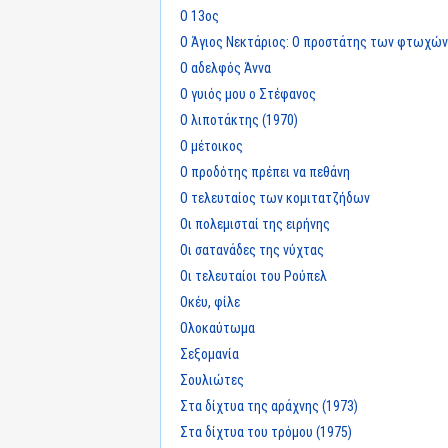
Ο 13ος
Ο Άγιος Νεκτάριος: Ο προστάτης των φτωχών
Ο αδελφός Άννα
Ο γυιός μου ο Στέφανος
Ο λιποτάκτης (1970)
Ο μέτοικος
Ο προδότης πρέπει να πεθάνη
Ο τελευταίος των κομιτατζήδων
Οι πολεμισταί της ειρήνης
Οι σατανάδες της νύχτας
Οι τελευταίοι του Ρούπελ
Οκέυ, φίλε
Ολοκαύτωμα
Σεξομανία
Σουλιώτες
Στα δίχτυα της αράχνης (1973)
Στα δίχτυα του τρόμου (1975)