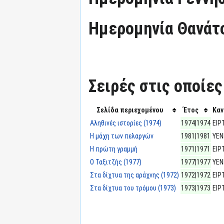
Ημερομηνία Θανάτ
Σειρές στις οποίες
Σελίδα περιεχομένου
Έτος
Καν
Αληθινές ιστορίες (1974)
1974|1974
ΕΙΡ
Η μάχη των πελαργών
1981|1981
ΥΕΝ
Η πρώτη γραμμή
1971|1971
ΕΙΡ
Ο Ταξιτζής (1977)
1977|1977
ΥΕΝ
Στα δίχτυα της αράχνης (1972)
1972|1972
ΕΙΡ
Στα δίχτυα του τρόμου (1973)
1973|1973
ΕΙΡ