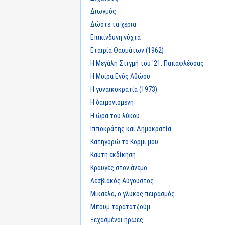
Διωγμός
Δώστε τα χέρια
Επικίνδυνη νύχτα
Εταιρία Θαυμάτων (1962)
Η Μεγάλη Στιγμή του '21: Παπαφλέσσας
Η Μοίρα Ενός Αθώου
Η γυναικοκρατία (1973)
Η δαιμονισμένη
Η ώρα του λύκου
Ιπποκράτης και Δημοκρατία
Κατηγορώ το Κορμί μου
Καυτή εκδίκηση
Κραυγές στον άνεμο
Λεσβιακός Αύγουστος
Μικαέλα, ο γλυκός πειρασμός
Μπουμ ταρατατζούμ
Ξεχασμένοι ήρωες