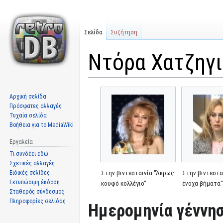
Σελίδα
Συζήτηση
Ντόρα Χατζηγι
Μετάβαση
Πήδηση
Αρχική σελίδα
στην
στην
Πρόσφατες αλλαγές
πλοήγηση
αναζήτηση
Τυχαία σελίδα
Βοήθεια για το MediaWiki
Εργαλεία
Τι συνδέει εδώ
Σχετικές αλλαγές
Ειδικές σελίδες
Στην βιντεοταινία "Άκρως
Στην βιντεοτα
Εκτυπώσιμη έκδοση
κουφό κολλέγιο"
ένοχα βήματα
Σταθερός σύνδεσμος
Πληροφορίες σελίδας
Ημερομηνία γέννησ