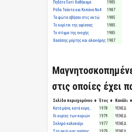
Πηδάτε Γιατί Χαθήκαμε
1985
Ρόδα Τσάντα και Κοπάνα Νο4
1987
Τα φώτα σβήσαν στις οκτώ
1985
Το κορίτσι της αφίσσας
1985
Το στίγμα της ενοχής
1985
Χασάπης μόρτης και αλανιάρης
1987
Μαγνητοσκοπημένε
στις οποίες έχει π
Σελίδα περιεχομένου
Έτος
Κανάλι
Κατά μάνα, κατά κύρη...
1978
ΥΕΝΕΔ
Οι κυρίες των κυριών
1979
ΥΕΝΕΔ
Σκληρό καλοκαίρι
1977
ΥΕΝΕΔ
Στη σκιά μιας αγάπης
1979
ΥΕΝΕΔ