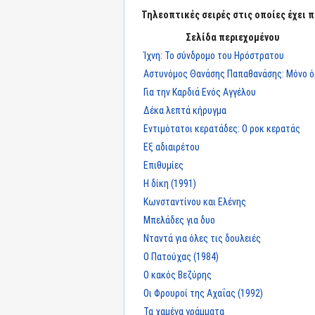
Τηλεοπτικές σειρές στις οποίες έχει π
Σελίδα περιεχομένου
Ίχνη: Το σύνδρομο του Ηρόστρατου
Αστυνόμος Θανάσης Παπαθανάσης: Μόνο ό
Για την Καρδιά Ενός Αγγέλου
Δέκα λεπτά κήρυγμα
Εντιμότατοι κερατάδες: Ο ροκ κερατάς
Εξ αδιαιρέτου
Επιθυμίες
Η δίκη (1991)
Κωνσταντίνου και Ελένης
Μπελάδες για δυο
Νταντά για όλες τις δουλειές
Ο Πατούχας (1984)
Ο κακός Βεζύρης
Οι Φρουροί της Αχαΐας (1992)
Τα χαμένα γράμματα