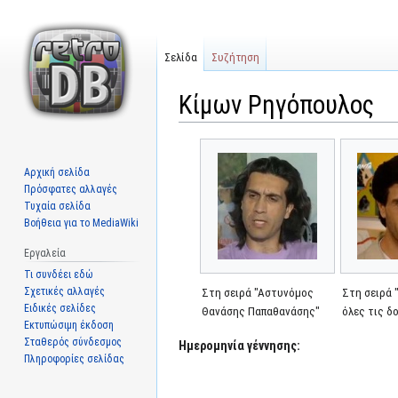
Σελίδα
Συζήτηση
Κίμων Ρηγόπουλος
Μετάβαση
Πήδηση
στην
στην
Αρχική σελίδα
πλοήγηση
αναζήτηση
Πρόσφατες αλλαγές
Τυχαία σελίδα
Βοήθεια για το MediaWiki
Εργαλεία
Τι συνδέει εδώ
Σχετικές αλλαγές
Στη σειρά "Αστυνόμος
Στη σειρά 
Ειδικές σελίδες
Θανάσης Παπαθανάσης"
όλες τις δ
Εκτυπώσιμη έκδοση
Σταθερός σύνδεσμος
Ημερομηνία γέννησης:
Πληροφορίες σελίδας