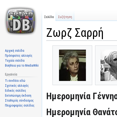
Σελίδα
Συζήτηση
Ζωρζ Σαρρή
Μετάβαση
Πήδηση
Αρχική σελίδα
στην
στην
Πρόσφατες αλλαγές
πλοήγηση
αναζήτηση
Τυχαία σελίδα
Βοήθεια για το MediaWiki
Εργαλεία
Τι συνδέει εδώ
Σχετικές αλλαγές
Ειδικές σελίδες
Ημερομηνία Γέννησ
Εκτυπώσιμη έκδοση
Σταθερός σύνδεσμος
Πληροφορίες σελίδας
Ημερομηνία Θανάτ