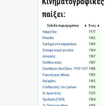
Κινηματογραφικές τ
παίξει:
Σελίδα περιεχομένου
Έτος
Happy Day
1977
Phaedra
1962
Έγκλημα στα παρασκήνια
1960
Έκλαψα πικρά για σένα
1964
Απουσίες
1987
Γενέθλια πόλη
1987
Ελευθέριος Βενιζέλος: 1910-1927
1980
Η φωνή μιας αθώας
1965
Θρίαμβος
1962
Ο άνθρωπος του τραίνου
1958
Οι προστάτες
1973
Προδοσία (1964)
1964
Το Τελευταίο Ψέμα
1958