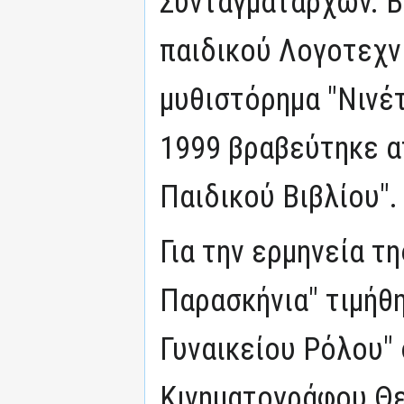
Συνταγματαρχών. Β
παιδικού Λογοτεχνι
μυθιστόρημα "Νινέτ
1999 βραβεύτηκε α
Παιδικού Βιβλίου".
Για την ερμηνεία τ
Παρασκήνια" τιμήθη
Γυναικείου Ρόλου"
Κινηματογράφου Θε