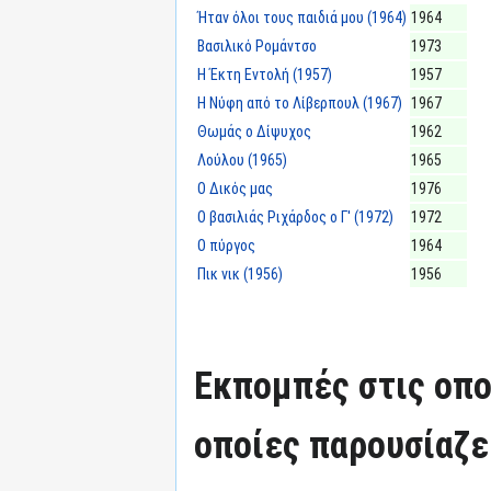
Ήταν όλοι τους παιδιά μου (1964)
1964
Βασιλικό Ρομάντσο
1973
Η Έκτη Εντολή (1957)
1957
Η Νύφη από το Λίβερπουλ (1967)
1967
Θωμάς ο Δίψυχος
1962
Λούλου (1965)
1965
Ο Δικός μας
1976
Ο βασιλιάς Ριχάρδος ο Γ' (1972)
1972
Ο πύργος
1964
Πικ νικ (1956)
1956
Εκπομπές στις οπο
οποίες παρουσίαζε