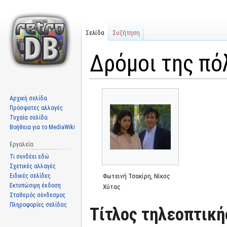
Σελίδα
Συζήτηση
Δρόμοι της πό
Μετάβαση
Πήδηση
Αρχική σελίδα
στην
στην
Πρόσφατες αλλαγές
πλοήγηση
αναζήτηση
Τυχαία σελίδα
Βοήθεια για το MediaWiki
Εργαλεία
Τι συνδέει εδώ
Σχετικές αλλαγές
Ειδικές σελίδες
Φωτεινή Τσακίρη, Νίκος
Εκτυπώσιμη έκδοση
Χύτας
Σταθερός σύνδεσμος
Πληροφορίες σελίδας
Τίτλος τηλεοπτική