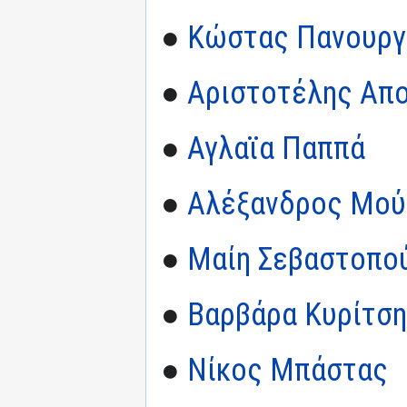
●
Κώστας Πανουργ
●
Αριστοτέλης Απ
●
Αγλαϊα Παππά
●
Αλέξανδρος Μού
●
Μαίη Σεβαστοπο
●
Βαρβάρα Κυρίτση
●
Νίκος Μπάστας