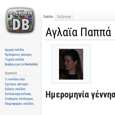
Σελίδα
Συζήτηση
Αγλαϊα Παππά
Μετάβαση
Πήδηση
Αρχική σελίδα
στην
στην
Πρόσφατες αλλαγές
πλοήγηση
αναζήτηση
Τυχαία σελίδα
Βοήθεια για το MediaWiki
Εργαλεία
Τι συνδέει εδώ
Σχετικές αλλαγές
Ειδικές σελίδες
Ημερομηνία γέννησ
Εκτυπώσιμη έκδοση
Σταθερός σύνδεσμος
Πληροφορίες σελίδας