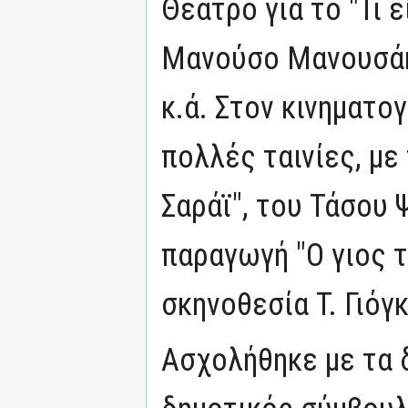
Θέατρο για το "Τι ε
Μανούσο Μανουσάκ
κ.ά. Στον κινηματο
πολλές ταινίες, με
Σαράϊ", του Τάσου Ψ
παραγωγή "Ο γιος τ
σκηνοθεσία Τ. Γιόγ
Ασχολήθηκε με τα 