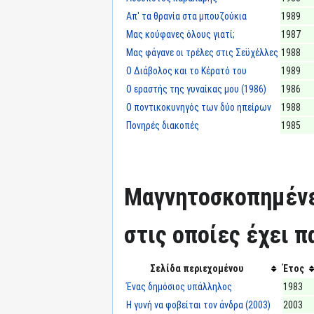
Απ' τα θρανία στα μπουζούκια
1989
Μας κούφανες όλους γιατί;
1987
Μας φάγανε οι τρέλες στις Σεϋχέλλες
1988
Ο Διάβολος και το Κέρατό του
1989
Ο εραστής της γυναίκας μου (1986)
1986
Ο ποντικοκυνηγός των δύο ηπείρων
1988
Πονηρές διακοπές
1985
Μαγνητοσκοπημένε
στις οποίες έχει π
Σελίδα περιεχομένου
Έτος
Ένας δημόσιος υπάλληλος
1983
Η γυνή να φοβείται τον άνδρα (2003)
2003