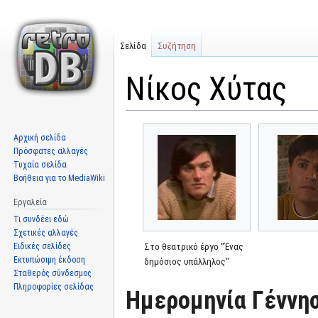
Σελίδα
Συζήτηση
Νίκος Χύτας
Μετάβαση
Πήδηση
Αρχική σελίδα
στην
στην
Πρόσφατες αλλαγές
πλοήγηση
αναζήτηση
Τυχαία σελίδα
Βοήθεια για το MediaWiki
Εργαλεία
Τι συνδέει εδώ
Σχετικές αλλαγές
Ειδικές σελίδες
Στο θεατρικό έργο "Ένας
Εκτυπώσιμη έκδοση
δημόσιος υπάλληλος"
Σταθερός σύνδεσμος
Πληροφορίες σελίδας
Ημερομηνία Γέννησ