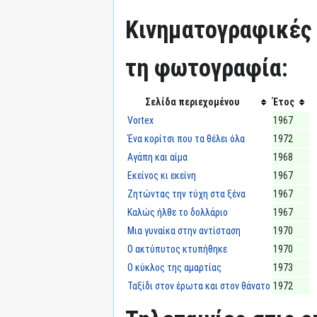
Κινηματογραφικές 
τη φωτογραφία:
Σελίδα περιεχομένου
Έτος
Vortex
1967
Ένα κορίτσι που τα θέλει όλα
1972
Αγάπη και αίμα
1968
Εκείνος κι εκείνη
1967
Ζητώντας την τύχη στα ξένα
1967
Καλώς ήλθε το δολλάριο
1967
Μια γυναίκα στην αντίσταση
1970
Ο ακτύπυτος κτυπήθηκε
1970
Ο κύκλος της αμαρτίας
1973
Ταξίδι στον έρωτα και στον θάνατο
1972