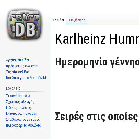
Σελίδα
Συζήτηση
Karlheinz Hum
Μετάβαση
Πήδηση
Ημερομηνία γέννησ
Αρχική σελίδα
στην
στην
Πρόσφατες αλλαγές
πλοήγηση
αναζήτηση
Τυχαία σελίδα
Βοήθεια για το MediaWiki
Εργαλεία
Τι συνδέει εδώ
Σχετικές αλλαγές
Ειδικές σελίδες
Σειρές στις οποίε
Εκτυπώσιμη έκδοση
Σταθερός σύνδεσμος
Πληροφορίες σελίδας