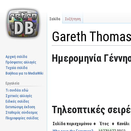
Σελίδα
Συζήτηση
Gareth Thoma
Μετάβαση
Πήδηση
Ημερομηνία Γέννησ
Αρχική σελίδα
στην
στην
Πρόσφατες αλλαγές
πλοήγηση
αναζήτηση
Τυχαία σελίδα
Βοήθεια για το MediaWiki
Εργαλεία
Τι συνδέει εδώ
Σχετικές αλλαγές
Ειδικές σελίδες
Τηλεοπτικές σειρές
Εκτυπώσιμη έκδοση
Σταθερός σύνδεσμος
Πληροφορίες σελίδας
Σελίδα περιεχομένου
Έτος
Κανάλι