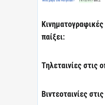
Who pays the Ferryman?
1977|1977
BBC2
Κινηματογραφικές τ
παίξει:
Τηλεταινίες στις ο
Βιντεοταινίες στις