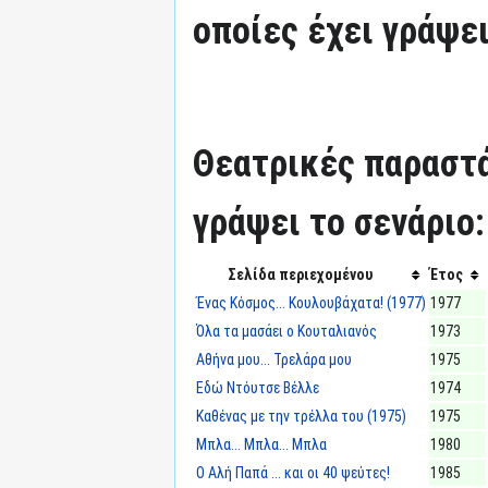
οποίες έχει γράψει
Θεατρικές παραστά
γράψει το σενάριο:
Σελίδα περιεχομένου
Έτος
Ένας Κόσμος... Κουλουβάχατα! (1977)
1977
Όλα τα μασάει ο Κουταλιανός
1973
Αθήνα μου... Τρελάρα μου
1975
Εδώ Ντόυτσε Βέλλε
1974
Καθένας με την τρέλλα του (1975)
1975
Μπλα... Μπλα... Μπλα
1980
Ο Αλή Παπά ... και οι 40 ψεύτες!
1985