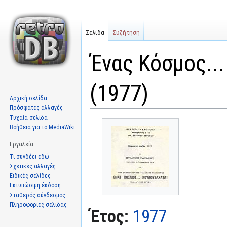
Σελίδα
Συζήτηση
Ένας Κόσμος..
(1977)
Αρχική σελίδα
Πρόσφατες αλλαγές
Τυχαία σελίδα
Μετάβαση
Πήδηση
Βοήθεια για το MediaWiki
στην
στην
πλοήγηση
αναζήτηση
Εργαλεία
Τι συνδέει εδώ
Σχετικές αλλαγές
Ειδικές σελίδες
Εκτυπώσιμη έκδοση
Σταθερός σύνδεσμος
Πληροφορίες σελίδας
Έτος:
1977