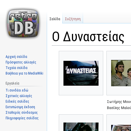
Σελίδα
Συζήτηση
Ο Δυναστείας
Μετάβαση
Πήδηση
Αρχική σελίδα
στην
στην
Πρόσφατες αλλαγές
πλοήγηση
αναζήτηση
Τυχαία σελίδα
Βοήθεια για το MediaWiki
Εργαλεία
Τι συνδέει εδώ
Σχετικές αλλαγές
Ειδικές σελίδες
Σωτήρης Μου
Εκτυπώσιμη έκδοση
Βασίλης Μαλο
Σταθερός σύνδεσμος
Πληροφορίες σελίδας