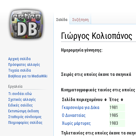
Σελίδα
Συζήτηση
Γιώργος Κολιοπάνος
Μετάβαση
Πήδηση
Ημερομηνία γέννησης:
στην
στην
Αρχική σελίδα
πλοήγηση
αναζήτηση
Πρόσφατες αλλαγές
Τυχαία σελίδα
Σειρές στις οποίες έκανε τα σκηνικά
Βοήθεια για το MediaWiki
Εργαλεία
Κινηματογραφικές ταινίες στις οποίες 
Τι συνδέει εδώ
Σελίδα περιεχομένου
Έτος
Σχετικές αλλαγές
Ειδικές σελίδες
Γκαρσονιέρα για Δέκα
1981
Εκτυπώσιμη έκδοση
Ο Δυναστείας
1985
Σταθερός σύνδεσμος
Πληροφορίες σελίδας
Χωρίς μάρτυρες
1983
Τηλεταινίες στις οποίες έκανε τα σκην