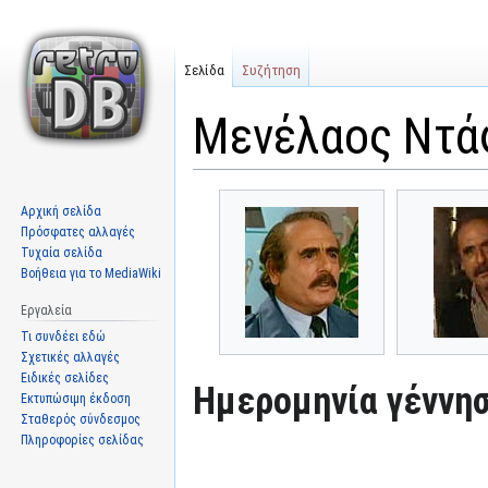
Σελίδα
Συζήτηση
Μενέλαος Ντά
Μετάβαση
Πήδηση
Αρχική σελίδα
στην
στην
Πρόσφατες αλλαγές
πλοήγηση
αναζήτηση
Τυχαία σελίδα
Βοήθεια για το MediaWiki
Εργαλεία
Τι συνδέει εδώ
Σχετικές αλλαγές
Ειδικές σελίδες
Ημερομηνία γέννησ
Εκτυπώσιμη έκδοση
Σταθερός σύνδεσμος
Πληροφορίες σελίδας