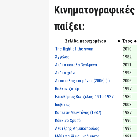
Κινηματογραφικές τ
παίξει:
Σελίδα περιεχομένου
Έτος
The flight of the swan
2010
Άγγελος
1982
Απ' τα κόκαλα βγαλμένα
2011
Απ' το χιόνι
1993
Απόστολος και μόνος (2006) (II)
2006
Βαλκανιζατέρ
1997
Ελευθέριος Βενιζέλος: 1910-1927
1980
Ισοβίτες
2008
Καπετάν Μεϊντάνος (1987)
1987
Κόκκινο Χρυσό
1990
Λευτέρης Δημακόπουλος
1993
Μάθε παιδί μου γράμματα
1981