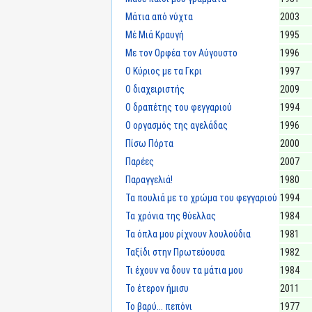
Μάτια από νύχτα
2003
Μέ Μιά Κραυγή
1995
Με τον Ορφέα τον Αύγουστο
1996
Ο Κύριος με τα Γκρι
1997
Ο διαχειριστής
2009
Ο δραπέτης του φεγγαριού
1994
Ο οργασμός της αγελάδας
1996
Πίσω Πόρτα
2000
Παρέες
2007
Παραγγελιά!
1980
Τα πουλιά με το χρώμα του φεγγαριού
1994
Τα χρόνια της θύελλας
1984
Τα όπλα μου ρίχνουν λουλούδια
1981
Ταξίδι στην Πρωτεύουσα
1982
Τι έχουν να δουν τα μάτια μου
1984
Το έτερον ήμισυ
2011
Το βαρύ... πεπόνι
1977