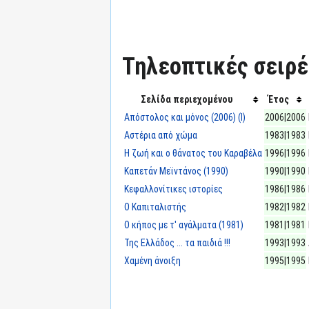
Τηλεοπτικές σειρές
Σελίδα περιεχομένου
Έτος
Απόστολος και μόνος (2006) (I)
2006|2006
Αστέρια από χώμα
1983|1983
Η ζωή και ο θάνατος του Καραβέλα
1996|1996
Καπετάν Μεϊντάνος (1990)
1990|1990
Κεφαλλονίτικες ιστορίες
1986|1986
Ο Καπιταλιστής
1982|1982
Ο κήπος με τ' αγάλματα (1981)
1981|1981
Της Ελλάδος ... τα παιδιά !!!
1993|1993
Χαμένη άνοιξη
1995|1995