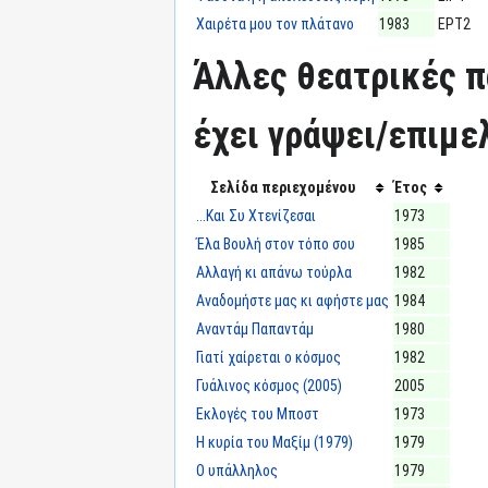
Χαιρέτα μου τον πλάτανο
1983
ΕΡΤ2
Άλλες θεατρικές π
έχει γράψει/επιμε
Σελίδα περιεχομένου
Έτος
...Και Συ Χτενίζεσαι
1973
Έλα Βουλή στον τόπο σου
1985
Αλλαγή κι απάνω τούρλα
1982
Αναδομήστε μας κι αφήστε μας
1984
Αναντάμ Παπαντάμ
1980
Γιατί χαίρεται ο κόσμος
1982
Γυάλινος κόσμος (2005)
2005
Εκλογές του Μποστ
1973
Η κυρία του Μαξίμ (1979)
1979
Ο υπάλληλος
1979