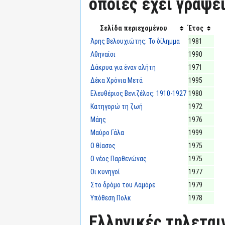
οποίες έχει γράψε
Σελίδα περιεχομένου
Έτος
Άρης Βελουχιώτης: Το δίλημμα
1981
Αθηναίοι
1990
Δάκρυα για έναν αλήτη
1971
Δέκα Χρόνια Μετά
1995
Ελευθέριος Βενιζέλος: 1910-1927
1980
Κατηγορώ τη ζωή
1972
Μάης
1976
Μαύρο Γάλα
1999
Ο θίασος
1975
Ο νέος Παρθενώνας
1975
Οι κυνηγοί
1977
Στο δρόμο του Λαμόρε
1979
Υπόθεση Πολκ
1978
Ελληνικές τηλεταιν