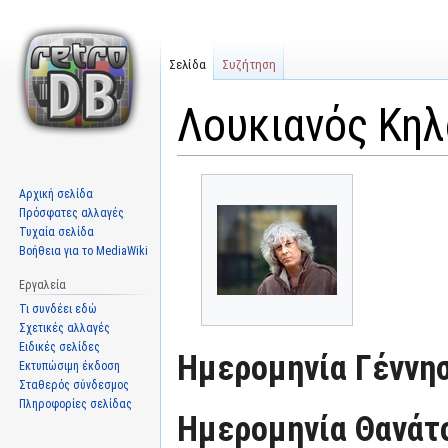
Σελίδα
Συζήτηση
Λουκιανός Κη
Μετάβαση
Πήδηση
Αρχική σελίδα
στην
στην
Πρόσφατες αλλαγές
πλοήγηση
αναζήτηση
Τυχαία σελίδα
Βοήθεια για το MediaWiki
Εργαλεία
Τι συνδέει εδώ
Σχετικές αλλαγές
Ειδικές σελίδες
Ημερομηνία Γέννησ
Εκτυπώσιμη έκδοση
Σταθερός σύνδεσμος
Πληροφορίες σελίδας
Ημερομηνία Θανάτ