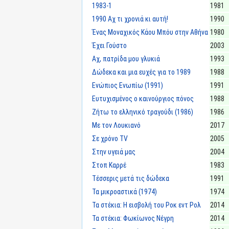
1983-1
1981
1990 Αχ τι χρονιά κι αυτή!
1990
Ένας Μοναχικός Κάου Μπόυ στην Αθήνα
1980
Έχει Γούστο
2003
Αχ, πατρίδα μου γλυκιά
1993
Δώδεκα και μια ευχές για το 1989
1988
Ενώπιος Ενωπίω (1991)
1991
Ευτυχισμένος ο καινούργιος πόνος
1988
Ζήτω το ελληνικό τραγούδι (1986)
1986
Με τον Λουκιανό
2017
Σε χρόνο TV
2005
Στην υγειά μας
2004
Στοπ Καρρέ
1983
Τέσσερις μετά τις δώδεκα
1991
Τα μικροαστικά (1974)
1974
Τα στέκια: Η εισβολή του Ροκ εντ Ρολ
2014
Τα στέκια: Φωκίωνος Νέγρη
2014