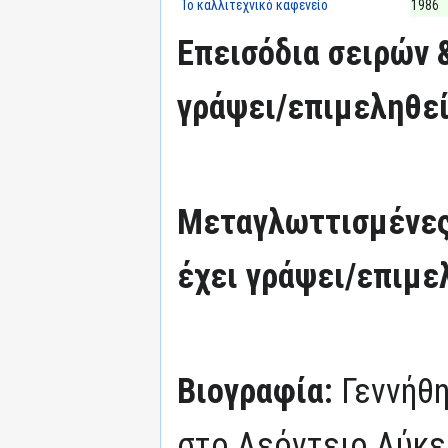
Το καλλιτεχνικό καφενείο
1986
Επεισόδια σειρών 
γράψει/επιμεληθεί
Μεταγλωττισμένες
έχει γράψει/επιμε
Βιογραφία:
Γεννήθ
στο Λεόντειο Λύκε