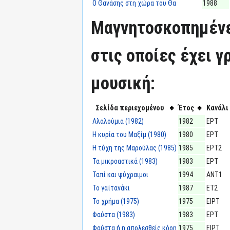
Ο Θανάσης στη χώρα του Θα
1988
Μαγνητοσκοπημένε
στις οποίες έχει γ
μουσική:
Σελίδα περιεχομένου
Έτος
Κανάλι
Αλαλούμια (1982)
1982
ΕΡΤ
Η κυρία του Μαξίμ (1980)
1980
ΕΡΤ
Η τύχη της Μαρούλας (1985)
1985
ΕΡΤ2
Τα μικροαστικά (1983)
1983
ΕΡΤ
Ταπί και ψύχραιμοι
1994
ΑΝΤ1
Το γαϊτανάκι
1987
ΕΤ2
Το χρήμα (1975)
1975
ΕΙΡΤ
Φαύστα (1983)
1983
ΕΡΤ
Φαύστα ή η απολεσθείς κόρη
1975
ΕΙΡΤ