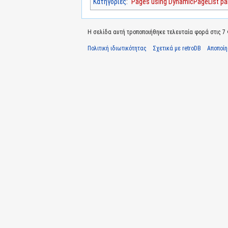
Κατηγορίες
:
Pages using DynamicPageList par
Η σελίδα αυτή τροποποιήθηκε τελευταία φορά στις 7 
Πολιτική ιδιωτικότητας
Σχετικά με retroDB
Αποποί