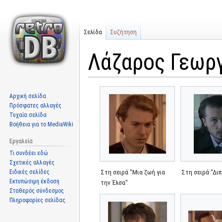
Σελίδα
Συζήτηση
Λάζαρος Γεωρ
Μετάβαση
Πήδηση
Αρχική σελίδα
στην
στην
Πρόσφατες αλλαγές
πλοήγηση
αναζήτηση
Τυχαία σελίδα
Βοήθεια για το MediaWiki
Εργαλεία
Τι συνδέει εδώ
Σχετικές αλλαγές
Ειδικές σελίδες
Στη σειρά "Μια ζωή για
Στη σειρά "Δι
Εκτυπώσιμη έκδοση
την Έλσα"
Σταθερός σύνδεσμος
Πληροφορίες σελίδας