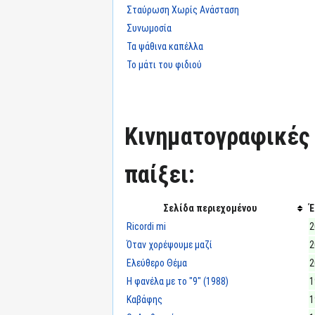
Σταύρωση Χωρίς Ανάσταση
Συνωμοσία
Τα ψάθινα καπέλλα
Το μάτι του φιδιού
Κινηματογραφικές τ
παίξει:
Σελίδα περιεχομένου
Έ
Ricordi mi
2
Όταν χορέψουμε μαζί
2
Ελεύθερο Θέμα
2
Η φανέλα με το "9" (1988)
1
Καβάφης
1