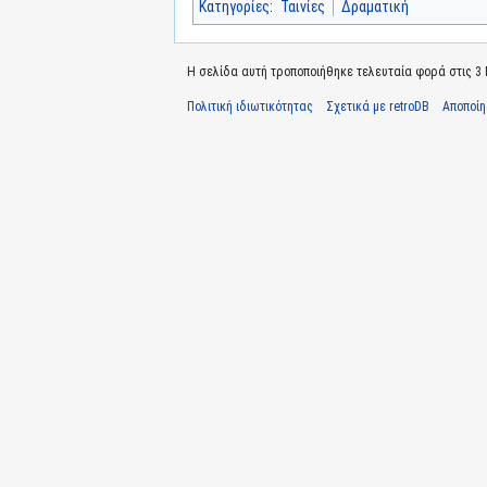
Κατηγορίες
:
Ταινίες
Δραματική
Η σελίδα αυτή τροποποιήθηκε τελευταία φορά στις 3 Ν
Πολιτική ιδιωτικότητας
Σχετικά με retroDB
Αποποί