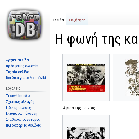
Σελίδα
Συζήτηση
Η φωνή της κα
Μετάβαση
Πήδηση
Αρχική σελίδα
στην
στην
Πρόσφατες αλλαγές
πλοήγηση
αναζήτηση
Τυχαία σελίδα
Βοήθεια για το MediaWiki
Εργαλεία
Τι συνδέει εδώ
Σχετικές αλλαγές
Ειδικές σελίδες
Αφίσα της ταινίας
Εκτυπώσιμη έκδοση
Σταθερός σύνδεσμος
Πληροφορίες σελίδας