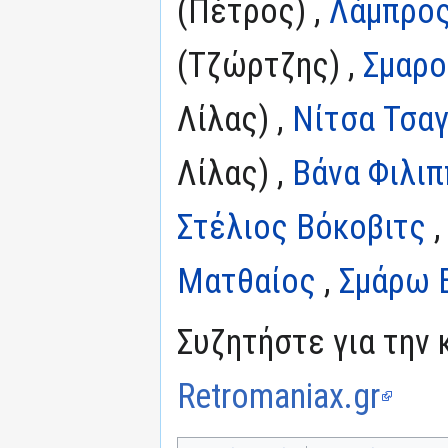
(Πέτρος) ,
Λάμπρος
(Τζώρτζης) ,
Σμαρο
Λίλας) ,
Νίτσα Τσα
Λίλας) ,
Βάνα Φιλιπ
Στέλιος Βόκοβιτς
Ματθαίος
,
Σμάρω 
Συζητήστε για την 
Retromaniax.gr