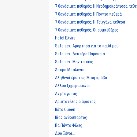
7 θανάσιμες πεθερές: Η Νεοδημοκράτισσα πεθ
7 θανάσιμες πεθερές: Η Πόντια πεθερά
7 θανάσιμες πεθερές: Η Τσιγγάνα πεθερά
7 θανάσιμες πεθερές: Οι συμπεθέρες
Hotel Ελvira
Safe sex: Αμάρτησα για το παιδί μου...
Safe sex: Δευτέρα Παρουσία
Safe sex: Μην το πεις
Άσπρα Μπαλόνια
Αληθινοί έρωτες: Μισή πρόβα
Αλλού ξημερωμένοι
Αν μ' αγαπάς
Αριστοτέλης ο άριστος
Βέτα Queen
Βίος ανθόσπαρτος
Για Πάντα Φίλες
Δυο Ξένοι...