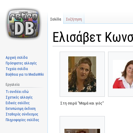
Σελίδα
Συζήτηση
Ελισάβετ Κωνσ
Μετάβαση
Πήδηση
Αρχική σελίδα
στην
στην
Πρόσφατες αλλαγές
πλοήγηση
αναζήτηση
Τυχαία σελίδα
Βοήθεια για το MediaWiki
Εργαλεία
Τι συνδέει εδώ
Σχετικές αλλαγές
Ειδικές σελίδες
Στη σειρά "Μαμά και γιός"
Εκτυπώσιμη έκδοση
Σταθερός σύνδεσμος
Πληροφορίες σελίδας