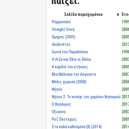
παίξει:
Σελίδα περιεχομένου
Έτο
Peppermint
199
Straight Story
200
Όμηρος (2005)
200
Ακάλυπτος
201
Γωνιά του Παραδείσου
199
Η Λίζα και Όλοι οι Άλλοι
200
Η καρδιά του κτήνους
200
Μια Μέλισσα τον Αύγουστο
200
Μόλις χώρισα (2008)
200
Νήsos
200
Νήsos 2: Το κυνήγι του χαμένου θησαυρού
201
Ο θησαυρός
201
Οξυγόνο
200
Ροζ Ολοταχώς
200
Στα καλά καθούμενα (II) (2014)
201