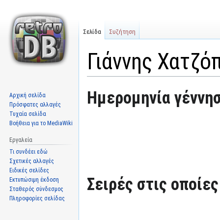
Σελίδα
Συζήτηση
Γιάννης Χατζό
Μετάβαση
Πήδηση
Ημερομηνία γέννησ
Αρχική σελίδα
στην
στην
Πρόσφατες αλλαγές
πλοήγηση
αναζήτηση
Τυχαία σελίδα
Βοήθεια για το MediaWiki
Εργαλεία
Τι συνδέει εδώ
Σχετικές αλλαγές
Ειδικές σελίδες
Σειρές στις οποίε
Εκτυπώσιμη έκδοση
Σταθερός σύνδεσμος
Πληροφορίες σελίδας