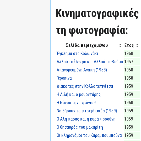
Κινηματογραφικές 
τη φωτογραφία:
Σελίδα περιεχομένου
Έτος
Έγκλημα στο Κολωνάκι
1960
Αλλού το Όνειρο και Αλλού το Θαύμα
1957
Απαγορευμένη Αγάπη (1958)
1958
Γερακίνα
1958
Διακοπές στην Κολλοπετινίτσα
1959
Η Λιλή και ο μουρντάρης
1959
Η Νάνσυ την... ψώνισε!
1960
Να ζήσουν τα φτωχόπαιδα (1959)
1959
Ο Αλή πασάς και η κυρά Φροσύνη
1959
Ο θησαυρός του μακαρίτη
1959
Οι κληρονόμοι του Καραμπουμπούνα
1959