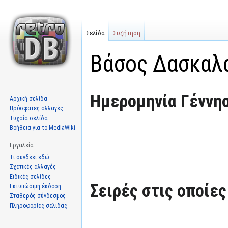
Σελίδα
Συζήτηση
Βάσος Δασκαλ
Μετάβαση
Πήδηση
Ημερομηνία Γέννησ
Αρχική σελίδα
στην
στην
Πρόσφατες αλλαγές
πλοήγηση
αναζήτηση
Τυχαία σελίδα
Βοήθεια για το MediaWiki
Εργαλεία
Τι συνδέει εδώ
Σχετικές αλλαγές
Ειδικές σελίδες
Σειρές στις οποίες
Εκτυπώσιμη έκδοση
Σταθερός σύνδεσμος
Πληροφορίες σελίδας