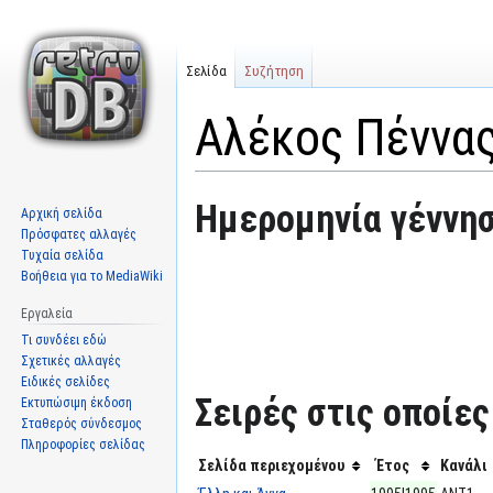
Σελίδα
Συζήτηση
Αλέκος Πέννα
Μετάβαση
Πήδηση
Ημερομηνία γέννησ
Αρχική σελίδα
στην
στην
Πρόσφατες αλλαγές
πλοήγηση
αναζήτηση
Τυχαία σελίδα
Βοήθεια για το MediaWiki
Εργαλεία
Τι συνδέει εδώ
Σχετικές αλλαγές
Ειδικές σελίδες
Σειρές στις οποίε
Εκτυπώσιμη έκδοση
Σταθερός σύνδεσμος
Πληροφορίες σελίδας
Σελίδα περιεχομένου
Έτος
Κανάλι