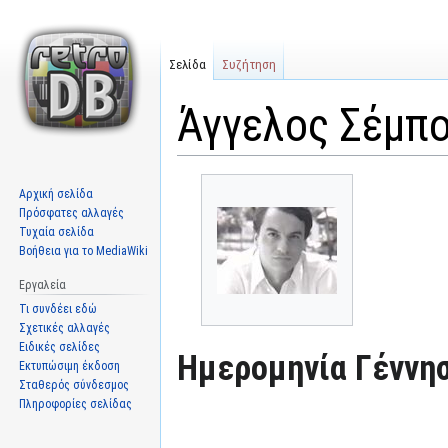
Σελίδα
Συζήτηση
Άγγελος Σέμπ
Μετάβαση
Πήδηση
Αρχική σελίδα
στην
στην
Πρόσφατες αλλαγές
πλοήγηση
αναζήτηση
Τυχαία σελίδα
Βοήθεια για το MediaWiki
Εργαλεία
Τι συνδέει εδώ
Σχετικές αλλαγές
Ειδικές σελίδες
Ημερομηνία Γέννησ
Εκτυπώσιμη έκδοση
Σταθερός σύνδεσμος
Πληροφορίες σελίδας