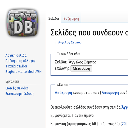
Σελίδα
Συζήτηση
Σελίδες που συνδέουν 
←
Άγγελος Σέμπος
Μετάβαση
Πήδηση
Τι συνδέει εδώ
Αρχική σελίδα
στην
στην
Πρόσφατες αλλαγές
Σελίδα:
πλοήγηση
αναζήτηση
Τυχαία σελίδα
επιλογής
Βοήθεια για το MediaWiki
Εργαλεία
Φίλτρα
Ειδικές σελίδες
Απόκρυψη
ενσωματώσεων |
Απόκρυψη
συνδ
Εκτυπώσιμη έκδοση
Οι ακόλουθες σελίδες συνδέουν στη σελίδα
Άγγ
Εμφανίζεται 1 αντικείμενο.
Εμφάνιση (προηγούμενες 50 | επόμενες 50) (
20