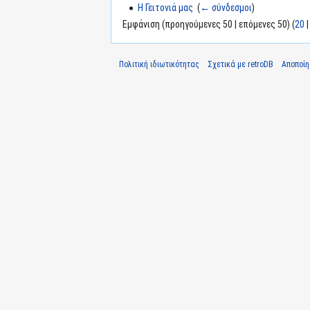
Η Γειτονιά μας
‎
(
← σύνδεσμοι
)
Εμφάνιση (προηγούμενες 50 | επόμενες 50) (
20
Πολιτική ιδιωτικότητας
Σχετικά με retroDB
Αποποί