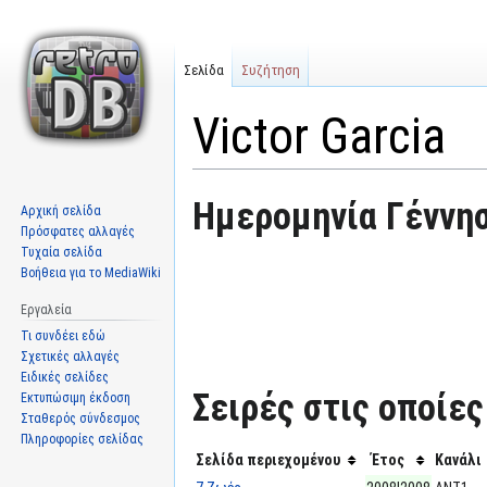
Σελίδα
Συζήτηση
Victor Garcia
Μετάβαση
Πήδηση
Ημερομηνία Γέννησ
Αρχική σελίδα
στην
στην
Πρόσφατες αλλαγές
πλοήγηση
αναζήτηση
Τυχαία σελίδα
Βοήθεια για το MediaWiki
Εργαλεία
Τι συνδέει εδώ
Σχετικές αλλαγές
Ειδικές σελίδες
Σειρές στις οποίες
Εκτυπώσιμη έκδοση
Σταθερός σύνδεσμος
Πληροφορίες σελίδας
Σελίδα περιεχομένου
Έτος
Κανάλι