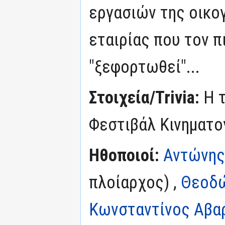
εργασιών της οικο
εταιρίας που τον π
"ξεφορτωθεί"...
Στοιχεία/Trivia:
Η 
Φεστιβάλ Κινηματο
Ηθοποιοί:
Αντώνης
πλοίαρχος) ,
Θεοδώ
Κωνσταντίνος Αβα