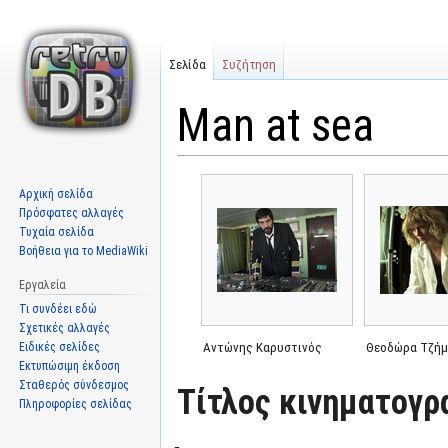
Σελίδα
Συζήτηση
Man at sea
Μετάβαση
Πήδηση
Αρχική σελίδα
στην
στην
Πρόσφατες αλλαγές
πλοήγηση
αναζήτηση
Τυχαία σελίδα
Βοήθεια για το MediaWiki
Εργαλεία
Τι συνδέει εδώ
Σχετικές αλλαγές
Ειδικές σελίδες
Αντώνης Καρυστινός
Θεοδώρα Τζή
Εκτυπώσιμη έκδοση
Σταθερός σύνδεσμος
Τίτλος κινηματογρ
Πληροφορίες σελίδας