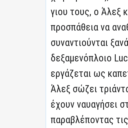
γιου τους, ο Άλεξ κ
προσπάθεια να ανα
συναντιούνται ξαν
δεξαμενόπλοιο Luc
εργάζεται ως καπετ
Άλεξ σώζει τριάντ
έχουν ναυαγήσει σ
παραβλέποντας τις