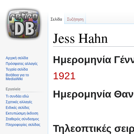
Σελίδα
Συζήτηση
Jess Hahn
Μετάβαση
Πήδηση
Ημερομηνία Γέν
Αρχική σελίδα
στην
στην
Πρόσφατες αλλαγές
πλοήγηση
αναζήτηση
Τυχαία σελίδα
1921
Βοήθεια για το
MediaWiki
Εργαλεία
Ημερομηνία Θαν
Τι συνδέει εδώ
Σχετικές αλλαγές
Ειδικές σελίδες
Εκτυπώσιμη έκδοση
Σταθερός σύνδεσμος
Πληροφορίες σελίδας
Τηλεοπτικές σειρ