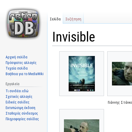
Σελίδα
Συζήτηση
Invisible
Μετάβαση
Πήδηση
Αρχική σελίδα
στην
στην
Πρόσφατες αλλαγές
πλοήγηση
αναζήτηση
Τυχαία σελίδα
Βοήθεια για το MediaWiki
Εργαλεία
Τι συνδέει εδώ
Σχετικές αλλαγές
Ειδικές σελίδες
Γιάννης Στάνκ
Εκτυπώσιμη έκδοση
Σταθερός σύνδεσμος
Πληροφορίες σελίδας