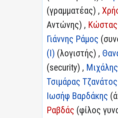
(γραμματέας) ,
Χρή
Αντώνης) ,
Κώστας
Γιάννης Ράμος
(συν
(I)
(λογιστής) ,
Θαν
(security) ,
Μιχάλης
Τσιμάρας Τζανάτος
Ιωσήφ Βαρδάκης
(ά
Ραβδάς
(φίλος γυνα