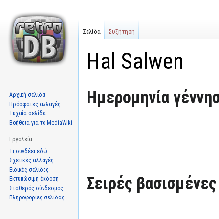
Σελίδα
Συζήτηση
Hal Salwen
Μετάβαση
Πήδηση
Ημερομηνία γέννησ
Αρχική σελίδα
στην
στην
Πρόσφατες αλλαγές
πλοήγηση
αναζήτηση
Τυχαία σελίδα
Βοήθεια για το MediaWiki
Εργαλεία
Τι συνδέει εδώ
Σχετικές αλλαγές
Ειδικές σελίδες
Σειρές βασισμένες 
Εκτυπώσιμη έκδοση
Σταθερός σύνδεσμος
Πληροφορίες σελίδας