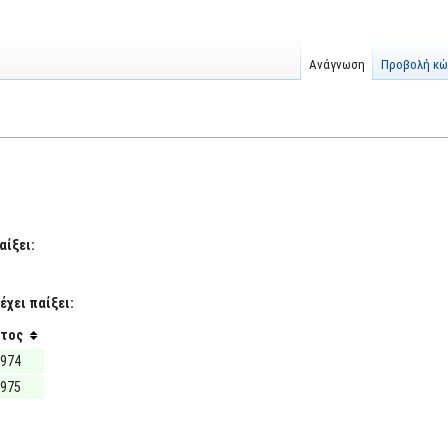
Ανάγνωση
Προβολή κώ
αίξει:
έχει παίξει:
Έτος
974
975