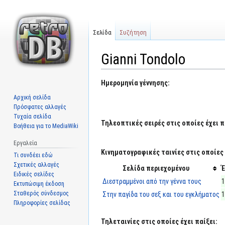
Σελίδα
Συζήτηση
Gianni Tondolo
Μετάβαση
Πήδηση
Ημερομηνία γέννησης:
στην
στην
Αρχική σελίδα
πλοήγηση
αναζήτηση
Πρόσφατες αλλαγές
Τυχαία σελίδα
Τηλεοπτικές σειρές στις οποίες έχει π
Βοήθεια για το MediaWiki
Εργαλεία
Κινηματογραφικές ταινίες στις οποίες 
Τι συνδέει εδώ
Σχετικές αλλαγές
Σελίδα περιεχομένου
Ειδικές σελίδες
Διεστραμμένοι από την γέννα τους
1
Εκτυπώσιμη έκδοση
Σταθερός σύνδεσμος
Στην παγίδα του σεξ και του εγκλήματος
1
Πληροφορίες σελίδας
Τηλεταινίες στις οποίες έχει παίξει: