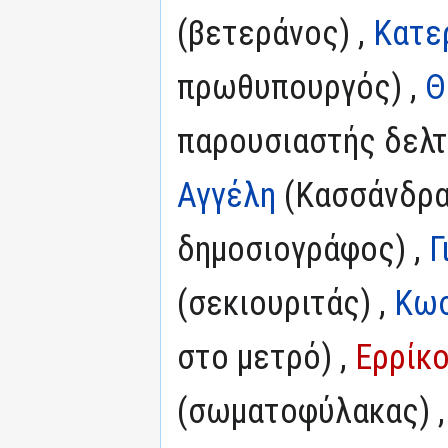
(βετεράνος) ,
Κατε
πρωθυπουργός) ,
Θ
παρουσιαστής δελτ
Αγγέλη
(Κασσάνδρα
δημοσιογράφος) ,
Γ
(σεκιουριτάς) ,
Κωσ
στο μετρό) ,
Ερρίκο
(σωματοφύλακας) 