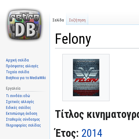
Σελίδα
Συζήτηση
Felony
Μετάβαση
Πήδηση
Αρχική σελίδα
στην
στην
Πρόσφατες αλλαγές
πλοήγηση
αναζήτηση
Τυχαία σελίδα
Βοήθεια για το MediaWiki
Εργαλεία
Τι συνδέει εδώ
Σχετικές αλλαγές
Ειδικές σελίδες
Τίτλος κινηματογρ
Εκτυπώσιμη έκδοση
Σταθερός σύνδεσμος
Πληροφορίες σελίδας
Έτος:
2014