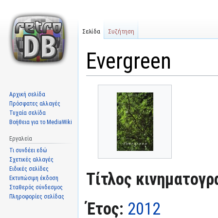
Σελίδα
Συζήτηση
Evergreen
Μετάβαση
Πήδηση
Αρχική σελίδα
στην
στην
Πρόσφατες αλλαγές
πλοήγηση
αναζήτηση
Τυχαία σελίδα
Βοήθεια για το MediaWiki
Εργαλεία
Τι συνδέει εδώ
Σχετικές αλλαγές
Ειδικές σελίδες
Τίτλος κινηματογρ
Εκτυπώσιμη έκδοση
Σταθερός σύνδεσμος
Πληροφορίες σελίδας
Έτος:
2012