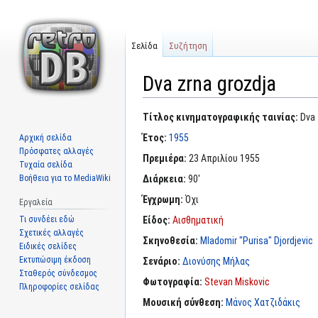
Σελίδα
Συζήτηση
Dva zrna grozdja
Μετάβαση
Πήδηση
Τίτλος κινηματογραφικής ταινίας:
Dva 
στην
στην
Έτος:
1955
Αρχική σελίδα
πλοήγηση
αναζήτηση
Πρόσφατες αλλαγές
Πρεμιέρα:
23 Απριλίου 1955
Τυχαία σελίδα
Βοήθεια για το MediaWiki
Διάρκεια:
90'
Έγχρωμη:
Όχι
Εργαλεία
Τι συνδέει εδώ
Είδος:
Αισθηματική
Σχετικές αλλαγές
Σκηνοθεσία:
Mladomir "Purisa" Djordjevic
Ειδικές σελίδες
Εκτυπώσιμη έκδοση
Σενάριο:
Διονύσης Μήλας
Σταθερός σύνδεσμος
Φωτογραφία:
Stevan Miskovic
Πληροφορίες σελίδας
Μουσική σύνθεση:
Μάνος Χατζιδάκις