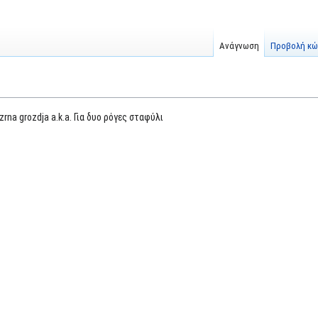
Ανάγνωση
Προβολή κώ
zrna grozdja a.k.a. Για δυο ρόγες σταφύλι