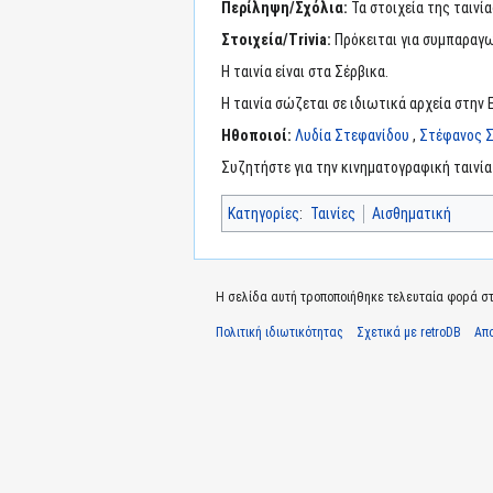
Περίληψη/Σχόλια:
Τα στοιχεία της ταινί
Στοιχεία/Trivia:
Πρόκειται για συμπαραγω
Η ταινία είναι στα Σέρβικα.
Η ταινία σώζεται σε ιδιωτικά αρχεία στην 
Ηθοποιοί:
Λυδία Στεφανίδου
,
Στέφανος 
Συζητήστε για την κινηματογραφική ταινί
Κατηγορίες
:
Ταινίες
Αισθηματική
Η σελίδα αυτή τροποποιήθηκε τελευταία φορά στι
Πολιτική ιδιωτικότητας
Σχετικά με retroDB
Απ