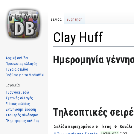
Σελίδα
Συζήτηση
Clay Huff
Μετάβαση
Πήδηση
Ημερομηνία γέννησ
Αρχική σελίδα
στην
στην
Πρόσφατες αλλαγές
πλοήγηση
αναζήτηση
Τυχαία σελίδα
Βοήθεια για το MediaWiki
Εργαλεία
Τι συνδέει εδώ
Σχετικές αλλαγές
Ειδικές σελίδες
Τηλεοπτικές σειρές
Εκτυπώσιμη έκδοση
Σταθερός σύνδεσμος
Πληροφορίες σελίδας
Σελίδα περιεχομένου
Έτος
Κανάλι