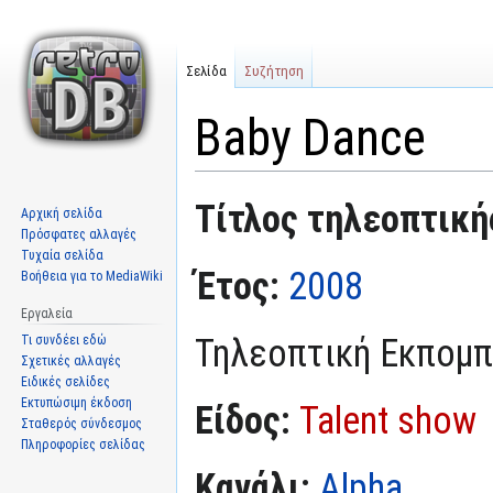
Σελίδα
Συζήτηση
Baby Dance
Μετάβαση
Πήδηση
Τίτλος τηλεοπτική
Αρχική σελίδα
στην
στην
Πρόσφατες αλλαγές
πλοήγηση
αναζήτηση
Τυχαία σελίδα
Έτος:
2008
Βοήθεια για το MediaWiki
Εργαλεία
Τηλεοπτική Εκπομ
Τι συνδέει εδώ
Σχετικές αλλαγές
Ειδικές σελίδες
Εκτυπώσιμη έκδοση
Είδος:
Talent show
Σταθερός σύνδεσμος
Πληροφορίες σελίδας
Κανάλι:
Alpha