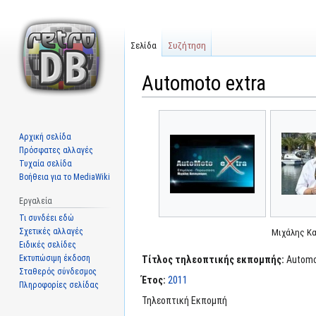
Σελίδα
Συζήτηση
Automoto extra
Μετάβαση
Πήδηση
στην
στην
Αρχική σελίδα
πλοήγηση
αναζήτηση
Πρόσφατες αλλαγές
Τυχαία σελίδα
Βοήθεια για το MediaWiki
Εργαλεία
Τι συνδέει εδώ
Σχετικές αλλαγές
Μιχάλης Κ
Ειδικές σελίδες
Εκτυπώσιμη έκδοση
Τίτλος τηλεοπτικής εκπομπής:
Automo
Σταθερός σύνδεσμος
Έτος:
2011
Πληροφορίες σελίδας
Τηλεοπτική Εκπομπή