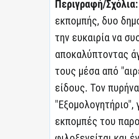
Περιγραφή/Σχόλια
εκπομπής, δυο δημ
την ευκαιρία να συ
αποκαλύπτοντας ά
τους μέσα από "αι
είδους. Τον πυρήν
"Εξομολογητήριο",
εκπομπές του παρο
φιλοξενείται και 