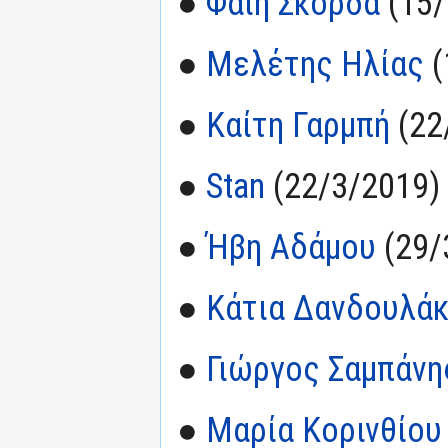
●
Φαίη Σκορδά
(15/
●
Μελέτης Ηλίας
(
●
Καίτη Γαρμπή
(22
●
Stan
(22/3/2019)
●
Ήβη Αδάμου
(29/
●
Κάτια Δανδουλά
●
Γιώργος Σαμπάνης
●
Μαρία Κορινθίου