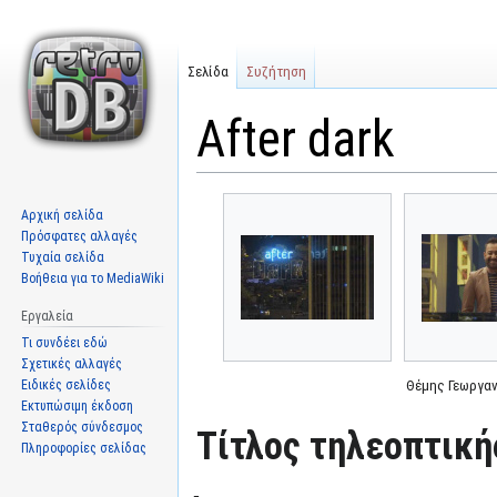
Σελίδα
Συζήτηση
After dark
Μετάβαση
Πήδηση
Αρχική σελίδα
στην
στην
Πρόσφατες αλλαγές
πλοήγηση
αναζήτηση
Τυχαία σελίδα
Βοήθεια για το MediaWiki
Εργαλεία
Τι συνδέει εδώ
Σχετικές αλλαγές
Ειδικές σελίδες
Θέμης Γεωργα
Εκτυπώσιμη έκδοση
Σταθερός σύνδεσμος
Τίτλος τηλεοπτική
Πληροφορίες σελίδας