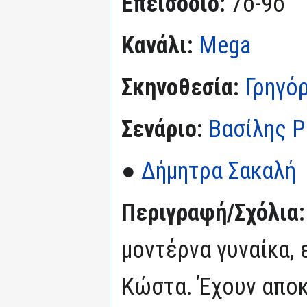
Επεισόδιο:
7ο-9ο
Κανάλι:
Mega
Σκηνοθεσία:
Γρηγό
Σενάριο:
Βασίλης Ρ
●
Δήμητρα Σακαλή
Περιγραφή/Σχόλια
μοντέρνα γυναίκα, 
Κώστα. Έχουν αποκτ