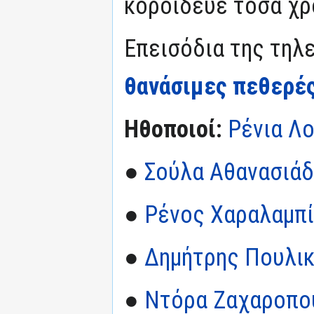
κορόιδευε τόσα χρ
Επεισόδια της τηλε
θανάσιμες πεθερέ
Ηθοποιοί:
Ρένια Λο
●
Σούλα Αθανασιά
●
Ρένος Χαραλαμπ
●
Δημήτρης Πουλι
●
Ντόρα Ζαχαροπο