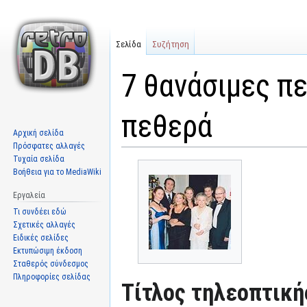
Σελίδα
Συζήτηση
7 θανάσιμες π
πεθερά
Αρχική σελίδα
Πρόσφατες αλλαγές
Τυχαία σελίδα
Μετάβαση
Πήδηση
Βοήθεια για το MediaWiki
στην
στην
πλοήγηση
αναζήτηση
Εργαλεία
Τι συνδέει εδώ
Σχετικές αλλαγές
Ειδικές σελίδες
Εκτυπώσιμη έκδοση
Σταθερός σύνδεσμος
Πληροφορίες σελίδας
Τίτλος τηλεοπτική