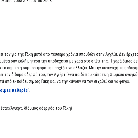
 Μαϊου 2008 & 3 Ιουνίου 2008
 τον γιο της Γάκη μετά από τέσσερα χρόνια σπουδών στην Αγγλία. Δεν έρχετα
Θωμέσα σαν καλή μητέρα την υποδέχεται με χαρά στο σπίτι της. Η χαρά όμως δε
το σημείο η συμπεριφορά της αρχίζει να αλλάζει. Με την συνενοχή της αδερφή
ει τον δίδυμο αδερφό του, τον Αγιέρτ. Ένα παιδί που κάποτε η Θωμέσα αναγκάσ
 από εκπαίδευση, ως Γάκη και να την κάνουν να τον σιχαθεί και να φύγει.
άσιμες πεθερές
".
μέσας/Αγιέρτ, δίδυμος αδερφός του Γάκη)