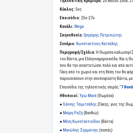
Τηλεοπτική πρεμιέρα:
20 Μαϊου 2008, 27
Κύκλος:
5ος
Επεισόδιο:
25ο-27ο
Κανάλι:
Mega
Σκηνοθεσία:
Γρηγόρης Πετρινιώτης
Σενάριο:
Κωνσταντίνος Κατσέλης
Περιγραφή/Σχόλια:
Η Θωμέσα καλωσορίζει
του Βάντα, μια Ελληνοαμερικανίδα. Και η 
που θα την αναστατώσει πολύ και από αυτό 
Γάκη από το χωριό και στη θέση του θα φέρ
παρουσιάσουν στην ανυποψίαστη Βάντα, μετά
Επεισόδια της τηλεοπτικής σειράς "
7 θαν
Ηθοποιοί:
Υρώ Μανέ
(Θωμέσα)
●
Γιάννης Τσιμιτσέλης
(Γάκης, γιος της Θω
●
Μαίρη Ραζή
(Βανθιώ)
●
Μένη Κωνσταντινίδου
(Βάντα)
●
Μανώλης Σορμαϊνης
(παπάς)