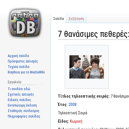
Σελίδα
Συζήτηση
7 θανάσιμες πεθερές
Μετάβαση
Πήδηση
στην
στην
Αρχική σελίδα
πλοήγηση
αναζήτηση
Πρόσφατες αλλαγές
Τυχαία σελίδα
Βοήθεια για το MediaWiki
Εργαλεία
Τι συνδέει εδώ
Σχετικές αλλαγές
Τίτλος τηλεοπτικής σειράς:
7 θανάσιμε
Ειδικές σελίδες
Έτος:
2008
Εκτυπώσιμη έκδοση
Σταθερός σύνδεσμος
Τηλεοπτική Σειρά
Πληροφορίες σελίδας
Είδος:
Κωμική