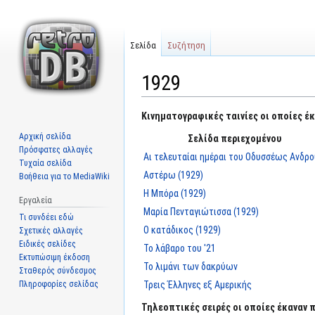
Σελίδα
Συζήτηση
1929
Μετάβαση
Πήδηση
Κινηματογραφικές ταινίες οι οποίες έκ
στην
στην
Αρχική σελίδα
Σελίδα περιεχομένου
πλοήγηση
αναζήτηση
Πρόσφατες αλλαγές
Αι τελευταίαι ημέραι του Οδυσσέως Ανδρ
Τυχαία σελίδα
Αστέρω (1929)
Βοήθεια για το MediaWiki
Η Μπόρα (1929)
Εργαλεία
Μαρία Πενταγιώτισσα (1929)
Τι συνδέει εδώ
Ο κατάδικος (1929)
Σχετικές αλλαγές
Ειδικές σελίδες
Το λάβαρο του '21
Εκτυπώσιμη έκδοση
Το λιμάνι των δακρύων
Σταθερός σύνδεσμος
Πληροφορίες σελίδας
Τρεις Έλληνες εξ Αμερικής
Τηλεοπτικές σειρές οι οποίες έκαναν π